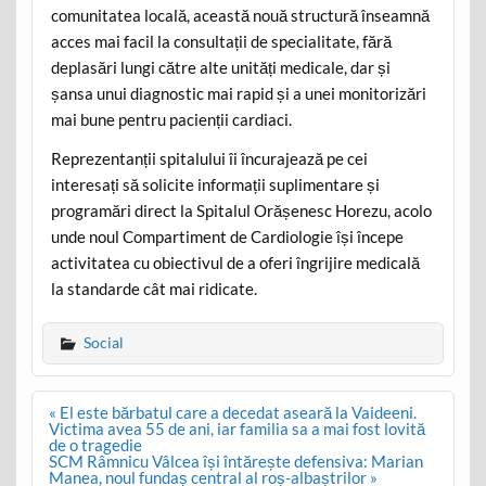
comunitatea locală, această nouă structură înseamnă
acces mai facil la consultații de specialitate, fără
deplasări lungi către alte unități medicale, dar și
șansa unui diagnostic mai rapid și a unei monitorizări
mai bune pentru pacienții cardiaci.
Reprezentanții spitalului îi încurajează pe cei
interesați să solicite informații suplimentare și
programări direct la Spitalul Orășenesc Horezu, acolo
unde noul Compartiment de Cardiologie își începe
activitatea cu obiectivul de a oferi îngrijire medicală
la standarde cât mai ridicate.
Social
Post
« El este bărbatul care a decedat aseară la Vaideeni.
navigation
Victima avea 55 de ani, iar familia sa a mai fost lovită
de o tragedie
SCM Râmnicu Vâlcea își întărește defensiva: Marian
Manea, noul fundaș central al roș-albaștrilor »