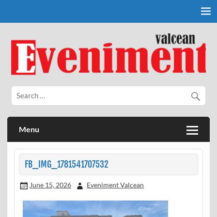
Skip
to
content
Eveniment Valcean
Menu
FB_IMG_1781541707532
June 15, 2026
Eveniment Valcean