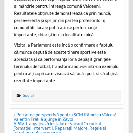
și mândrie pentru întreaga comună Vaideeni.
Rezultatele obținute demonstrează că prin muncă,
perseverență și sprijin din partea profesorilor și
comunității locale pot fi atinse performanțe
importante, chiar și într-o localitate mică.
Vizita la Parlament este încă o confirmare a faptului
că munca depusă de aceste tinere sportive este
apreciată și că performanța lor a depășit granițele
terenului de fotbal, transformându-se într-un exemplu
pentru alți copii care visează să facă sport și să obțină
rezultate importante.
Social
Post
« Portar de perspectivă pentru SCM Râmnicu Vâlcea!
navigation
Valentin Frățilă ajunge în Zăvoi
APAVIL angajează instalator vacant în cadrul
Formației Intervenții, Reparații Majore, Rețele și
Întreținere Rezervoare »