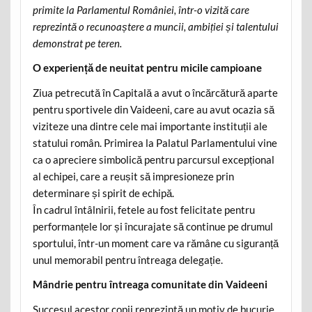
primite la Parlamentul României, într-o vizită care
reprezintă o recunoaștere a muncii, ambiției și talentului
demonstrat pe teren.
O experiență de neuitat pentru micile campioane
Ziua petrecută în Capitală a avut o încărcătură aparte
pentru sportivele din Vaideeni, care au avut ocazia să
viziteze una dintre cele mai importante instituții ale
statului român. Primirea la Palatul Parlamentului vine
ca o apreciere simbolică pentru parcursul excepțional
al echipei, care a reușit să impresioneze prin
determinare și spirit de echipă.
În cadrul întâlnirii, fetele au fost felicitate pentru
performanțele lor și încurajate să continue pe drumul
sportului, într-un moment care va rămâne cu siguranță
unul memorabil pentru întreaga delegație.
Mândrie pentru întreaga comunitate din Vaideeni
Succesul acestor copii reprezintă un motiv de bucurie