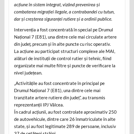
acțiune în sistem integrat, vizând prevenirea și
combaterea migrației ilegale, a contrabandei cu tutun,
dar și creșterea siguranței rutiere și a ordinii publice.
Intervenția a fost concentrată în special pe Drumul
Național 7 (E81), una dintre cele mai circulate artere
din județ, precum și în alte puncte cu risc operativ.
La acțiune au participat structuri complexe ale MAI,
alături de instituții de control rutier și tehnic, fiind
organizate mai multe filtre și puncte de verificare la
nivel județean.
„Activitățile au fost concentrate în principal pe
Drumul Național 7 (E81), una dintre cele mai
tranzitate artere rutiere din județ”, au transmis
reprezentanții IPJ Vâlcea.
În cadrul acțiunii, au fost controlate aproximativ 250
de autovehicule, dintre care 26 înmatriculate în alte
state, și au fost legitimate 289 de persoane, inclusiv
37 de cetățeni străini.