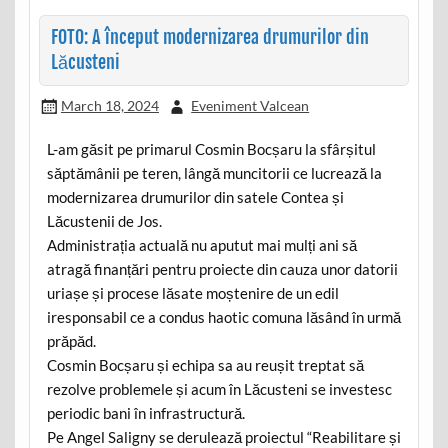
FOTO: A început modernizarea drumurilor din
Lăcusteni
March 18, 2024
Eveniment Valcean
L-am găsit pe primarul Cosmin Bocșaru la sfârșitul
săptămânii pe teren, lângă muncitorii ce lucrează la
modernizarea drumurilor din satele Contea și
Lăcustenii de Jos.
Administrația actuală nu aputut mai mulți ani să
atragă finanțări pentru proiecte din cauza unor datorii
uriașe și procese lăsate moștenire de un edil
iresponsabil ce a condus haotic comuna lăsând în urmă
prăpăd.
Cosmin Bocșaru și echipa sa au reușit treptat să
rezolve problemele și acum în Lăcusteni se investesc
periodic bani în infrastructură.
Pe Angel Saligny se derulează proiectul “Reabilitare și