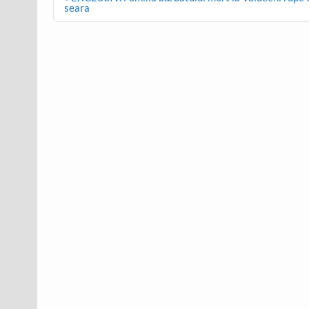
navigation
seara