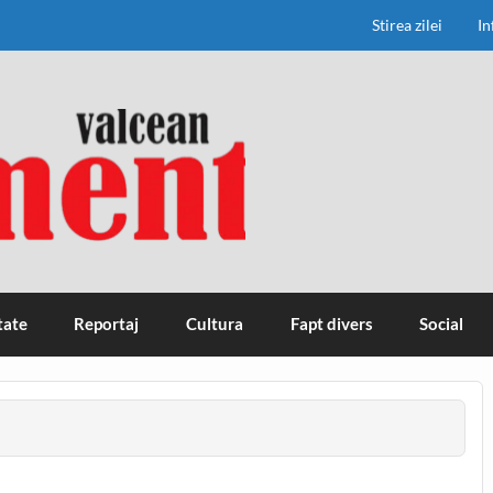
Stirea zilei
In
tate
Reportaj
Cultura
Fapt divers
Social