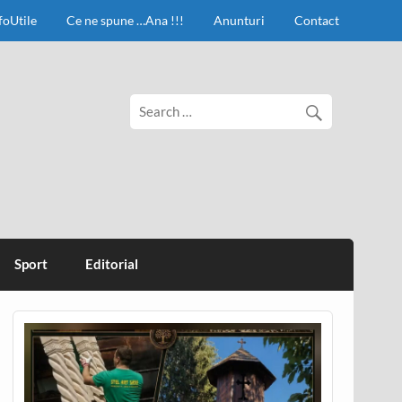
foUtile
Ce ne spune …Ana !!!
Anunturi
Contact
Sport
Editorial