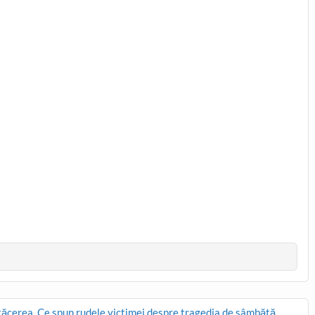
tăcerea. Ce spun rudele victimei despre tragedia de sâmbătă