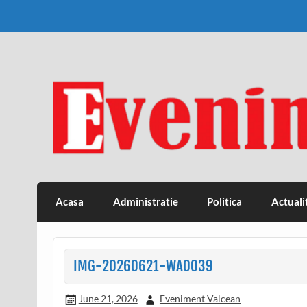
Skip
to
content
Eveniment Valcean
Acasa
Administratie
Politica
Actuali
IMG-20260621-WA0039
June 21, 2026
Eveniment Valcean