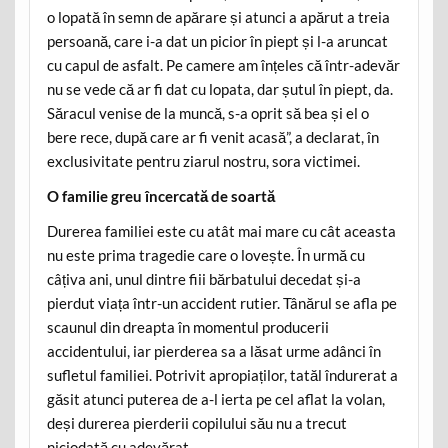
o lopată în semn de apărare și atunci a apărut a treia
persoană, care i-a dat un picior în piept și l-a aruncat
cu capul de asfalt. Pe camere am înțeles că într-adevăr
nu se vede că ar fi dat cu lopata, dar șutul în piept, da.
Săracul venise de la muncă, s-a oprit să bea și el o
bere rece, după care ar fi venit acasă”, a declarat, în
exclusivitate pentru ziarul nostru, sora victimei.
O familie greu încercată de soartă
Durerea familiei este cu atât mai mare cu cât aceasta
nu este prima tragedie care o lovește. În urmă cu
câțiva ani, unul dintre fiii bărbatului decedat și-a
pierdut viața într-un accident rutier. Tânărul se afla pe
scaunul din dreapta în momentul producerii
accidentului, iar pierderea sa a lăsat urme adânci în
sufletul familiei. Potrivit apropiaților, tatăl îndurerat a
găsit atunci puterea de a-l ierta pe cel aflat la volan,
deși durerea pierderii copilului său nu a trecut
niciodată cu adevărat