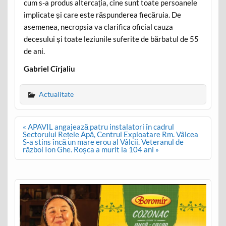
cum s-a produs altercația, cine sunt toate persoanele
implicate și care este răspunderea fiecăruia. De
asemenea, necropsia va clarifica oficial cauza
decesului și toate leziunile suferite de bărbatul de 55
de ani.
Gabriel Cîrjaliu
Actualitate
Post
« APAVIL angajează patru instalatori în cadrul
navigation
Sectorului Rețele Apă, Centrul Exploatare Rm. Vâlcea
S-a stins încă un mare erou al Vâlcii. Veteranul de
război Ion Ghe. Roșca a murit la 104 ani »