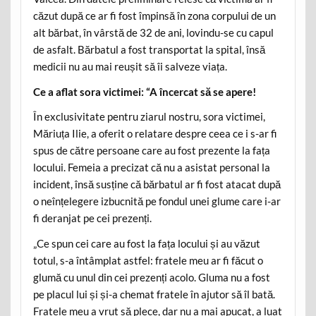
căzut după ce ar fi fost împinsă în zona corpului de un
alt bărbat, în vârstă de 32 de ani, lovindu-se cu capul
de asfalt. Bărbatul a fost transportat la spital, însă
medicii nu au mai reușit să îi salveze viața.
Ce a aflat sora victimei: “A încercat să se apere!
În exclusivitate pentru ziarul nostru, sora victimei,
Măriuța Ilie, a oferit o relatare despre ceea ce i s-ar fi
spus de către persoane care au fost prezente la fața
locului. Femeia a precizat că nu a asistat personal la
incident, însă susține că bărbatul ar fi fost atacat după
o neînțelegere izbucnită pe fondul unei glume care i-ar
fi deranjat pe cei prezenți.
„Ce spun cei care au fost la fața locului și au văzut
totul, s-a întâmplat astfel: fratele meu ar fi făcut o
glumă cu unul din cei prezenți acolo. Gluma nu a fost
pe placul lui și și-a chemat fratele în ajutor să îl bată.
Fratele meu a vrut să plece, dar nu a mai apucat, a luat