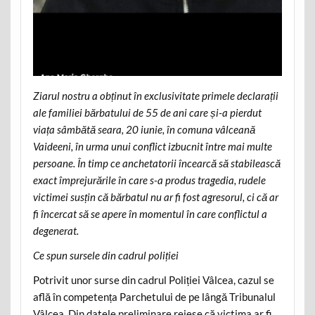
Ziarul nostru a obținut în exclusivitate primele declarații
ale familiei bărbatului de 55 de ani care și-a pierdut
viața sâmbătă seara, 20 iunie, în comuna vâlceană
Vaideeni, în urma unui conflict izbucnit între mai multe
persoane. În timp ce anchetatorii încearcă să stabilească
exact împrejurările în care s-a produs tragedia, rudele
victimei susțin că bărbatul nu ar fi fost agresorul, ci că ar
fi încercat să se apere în momentul în care conflictul a
degenerat.
Ce spun sursele din cadrul poliției
Potrivit unor surse din cadrul Poliției Vâlcea, cazul se
află în competența Parchetului de pe lângă Tribunalul
Vâlcea. Din datele preliminare reiese că victima ar fi