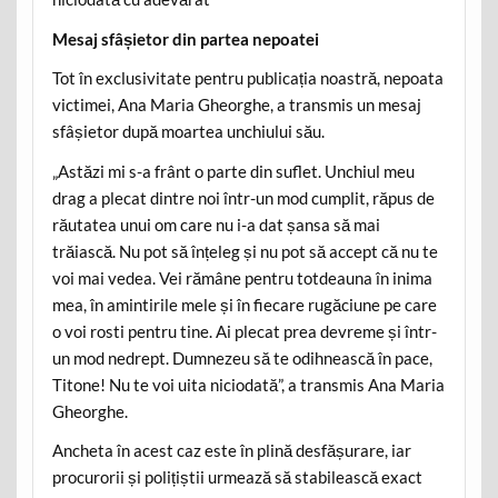
Mesaj sfâșietor din partea nepoatei
Tot în exclusivitate pentru publicația noastră, nepoata
victimei, Ana Maria Gheorghe, a transmis un mesaj
sfâșietor după moartea unchiului său.
„Astăzi mi s-a frânt o parte din suflet. Unchiul meu
drag a plecat dintre noi într-un mod cumplit, răpus de
răutatea unui om care nu i-a dat șansa să mai
trăiască. Nu pot să înțeleg și nu pot să accept că nu te
voi mai vedea. Vei rămâne pentru totdeauna în inima
mea, în amintirile mele și în fiecare rugăciune pe care
o voi rosti pentru tine. Ai plecat prea devreme și într-
un mod nedrept. Dumnezeu să te odihnească în pace,
Titone! Nu te voi uita niciodată”, a transmis Ana Maria
Gheorghe.
Ancheta în acest caz este în plină desfășurare, iar
procurorii și polițiștii urmează să stabilească exact