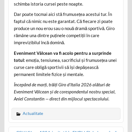
schimba istoria cursei peste noapte.
Dar poate tocmai aici stă frumusețea acestui tur. În
faptul că nimic nu este garantat. Că fiecare zi poate
produce un nou erou sau o nouă dramă sportivă. Giro
rămâne una dintre puținele competiții în care
imprevizibilul încă domină.
Eveniment Vâlcean va fi acolo pentru a surprinde
totul:
emoția, tensiunea, sacrificiul și frumusețea unei
curse care obligă sportivii să își depășească
permanent limitele fizice și mentale.
Începând de marți, trăiți Giro d’Italia 2026 alături de
Eveniment Vâlcean și de corespondentul nostru special,
Aniel Constantin — direct din mijlocul spectacolului.
Actualitate