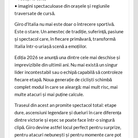
• imagini spectaculoase din orașele și regiunile
traversate de cursă.
Giro d’Italia nu mai este doar o întrecere sportivă.
Este o stare. Un amestec de tradiție, suferință, pasiune
și spectacol care, în fiecare primăvară, transformă
Italia într-o uriașă scenă a emoțiilor.
Ediția 2026 se anunță una dintre cele mai deschise și
imprevizibile din ultimii ani. Nu mai există un singur
lider incontestabil sau o echipă capabilă să controleze
fiecare etapă. Noua generație de cicliști schimbă
complet modul în care se aleargă: mai mult risc, mai
multe atacuri și mai puține calcule.
Traseul din acest an promite spectacol total: etape
dure, ascensiuni legendare și dueluri în care diferența
dintre victorie și eșec se poate face într-o singură
clipă. Giro devine astfel locul perfect pentru surprize,
pentru atacuri nebunești și pentru momente care pot