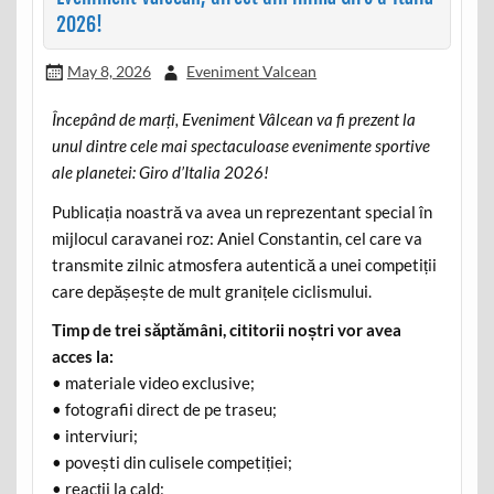
2026!
May 8, 2026
Eveniment Valcean
Începând de marți, Eveniment Vâlcean va fi prezent la
unul dintre cele mai spectaculoase evenimente sportive
ale planetei: Giro d’Italia 2026!
Publicația noastră va avea un reprezentant special în
mijlocul caravanei roz: Aniel Constantin, cel care va
transmite zilnic atmosfera autentică a unei competiții
care depășește de mult granițele ciclismului.
Timp de trei săptămâni, cititorii noștri vor avea
acces la:
• materiale video exclusive;
• fotografii direct de pe traseu;
• interviuri;
• povești din culisele competiției;
• reacții la cald;