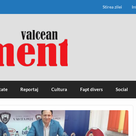
Stirea zilei
In
tate
Reportaj
Cultura
Fapt divers
Social