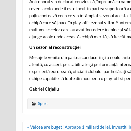
Antrenorul s-a declarat convins că, împreună cu oamen
reveni acolo unde îi este locul, în partea superioară a
puțin contează ceea ce s-a întâmplat sezonul acesta. 
echipă care să joace în play-off sezonul viitor. Suntem
mulțumesc celor care au avut încredere în mine și să l
ajunge acolo unde această echipă merită, să fie cât mai
Un sezon al reconstrucției
Mesajele venite din partea conducerii și a noului antr
atentă, cu accent pe stabilitate și performanță intern
experiență europeană, oficialii clubului par hotărâți s
echipe capabile să lupte din nou pentru play-off și p
Gabriel Cîrjaliu
Sport
Post
« Vâlcea are buget! Aproape 1 miliard de lei. Investiții