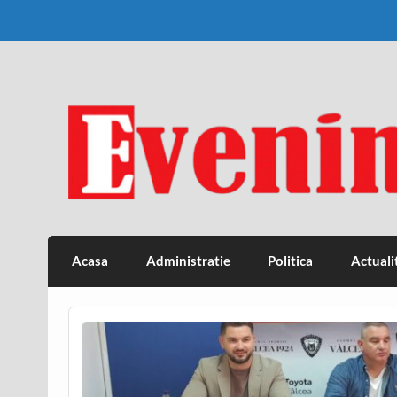
Skip
to
content
Eveniment Valcean
Acasa
Administratie
Politica
Actuali