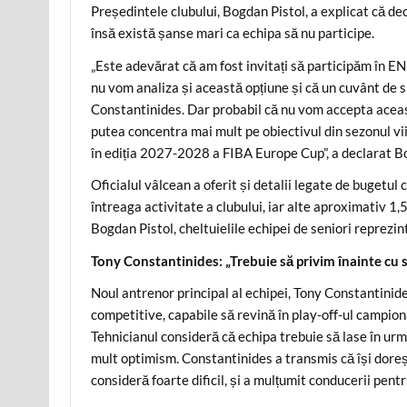
Președintele clubului, Bogdan Pistol, a explicat că dec
însă există șanse mari ca echipa să nu participe.
„Este adevărat că am fost invitați să participăm în ENB
nu vom analiza și această opțiune și că un cuvânt de s
Constantinides. Dar probabil că nu vom accepta aceast
putea concentra mai mult pe obiectivul din sezonul viit
în ediția 2027-2028 a FIBA Europe Cup”, a declarat B
Oficialul vâlcean a oferit și detalii legate de bugetul
întreaga activitate a clubului, iar alte aproximativ 1,5
Bogdan Pistol, cheltuielile echipei de seniori reprezi
Tony Constantinides: „Trebuie să privim înainte cu 
Noul antrenor principal al echipei, Tony Constantinide
competitive, capabile să revină în play-off-ul campion
Tehnicianul consideră că echipa trebuie să lase în urm
mult optimism. Constantinides a transmis că își doreș
consideră foarte dificil, și a mulțumit conducerii pen