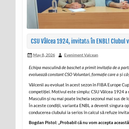
CSU Vâlcea 1924, invitată în ENBL! Clubul 
May 8, 2026
Eveniment Valcean
Echipa masculină de baschet a primit invitația de a parti
evoluează constant CSO Voluntari, formație care a și câș
Vâlcenii au evoluat în acest sezon în FIBA Europe Cup, 
competiției. Motivul este simplu: CSU Vâlcea 1924 a r
Masculin și nu mai poate încheia sezonul mai sus de lo
În aceste condiții, varianta ENBL a devenit singura o
conducerea clubului ia serios în calcul să refuze invi
Bogdan Pistol: „Probabil că nu vom accepta această 