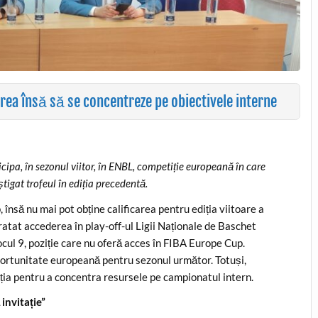
vrea însă să se concentreze pe obiectivele interne
cipa, în sezonul viitor, în ENBL, competiție europeană în care
tigat trofeul în ediția precedentă.
însă nu mai pot obține calificarea pentru ediția viitoare a
atat accederea în play-off-ul Ligii Naționale de Baschet
cul 9, poziție care nu oferă acces în FIBA Europe Cup.
portunitate europeană pentru sezonul următor. Totuși,
tația pentru a concentra resursele pe campionatul intern.
invitație”