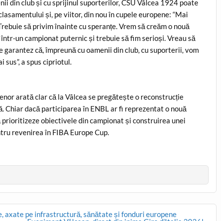
ii din club și cu sprijinul suporterilor, CSU Vâlcea 1924 poate
 clasamentului și, pe viitor, din nou în cupele europene: “Mai
Trebuie să privim înainte cu speranțe. Vrem să creăm o nouă
 într-un campionat puternic și trebuie să fim serioși. Vreau să
e garantez că, împreună cu oamenii din club, cu suporterii, vom
 sus”, a spus cipriotul.
enor arată clar că la Vâlcea se pregătește o reconstrucție
ă. Chiar dacă participarea în ENBL ar fi reprezentat o nouă
ă prioritizeze obiectivele din campionat și construirea unei
entru revenirea în FIBA Europe Cup.
le, axate pe infrastructură, sănătate și fonduri europene