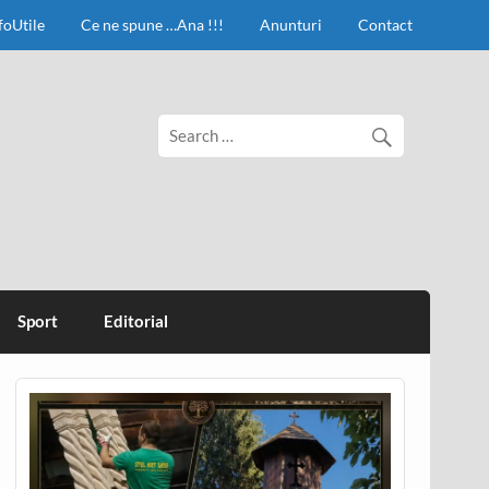
foUtile
Ce ne spune …Ana !!!
Anunturi
Contact
Sport
Editorial