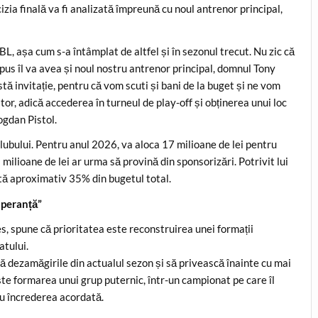
izia finală va fi analizată împreună cu noul antrenor principal,
L, așa cum s-a întâmplat de altfel și în sezonul trecut. Nu zic că
pus îl va avea și noul nostru antrenor principal, domnul Tony
ă invitație, pentru că vom scuti și bani de la buget și ne vom
or, adică accederea în turneul de play-off și obținerea unui loc
ogdan Pistol.
 clubului. Pentru anul 2026, va aloca 17 milioane de lei pentru
 milioane de lei ar urma să provină din sponsorizări. Potrivit lui
ntă aproximativ 35% din bugetul total.
speranță”
s, spune că prioritatea este reconstruirea unei formații
atului.
ă dezamăgirile din actualul sezon și să privească înainte cu mai
te formarea unui grup puternic, într-un campionat pe care îl
tru încrederea acordată.