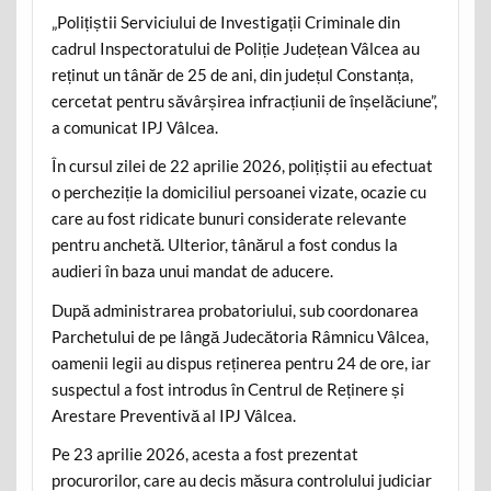
„Polițiștii Serviciului de Investigații Criminale din
cadrul Inspectoratului de Poliție Județean Vâlcea au
reținut un tânăr de 25 de ani, din județul Constanța,
cercetat pentru săvârșirea infracțiunii de înșelăciune”,
a comunicat IPJ Vâlcea.
În cursul zilei de 22 aprilie 2026, polițiștii au efectuat
o percheziție la domiciliul persoanei vizate, ocazie cu
care au fost ridicate bunuri considerate relevante
pentru anchetă. Ulterior, tânărul a fost condus la
audieri în baza unui mandat de aducere.
După administrarea probatoriului, sub coordonarea
Parchetului de pe lângă Judecătoria Râmnicu Vâlcea,
oamenii legii au dispus reținerea pentru 24 de ore, iar
suspectul a fost introdus în Centrul de Reținere și
Arestare Preventivă al IPJ Vâlcea.
Pe 23 aprilie 2026, acesta a fost prezentat
procurorilor, care au decis măsura controlului judiciar