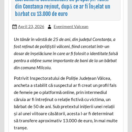
din Constanța reținut, după ce ar fi înșelat un
bărbat cu 13.000 de euro
April 23, 2026
Eveniment Valcean
Un tânăr în vârstă de 25 de ani, din județul Constanța, a
fost reținut de polițiștii vâlceni, fiind cercetat într-un
dosar de înșelăciune în care ar fi folosit o identitate falsă
pentru a obține sume importante de bani de la un bărbat
din comuna Milcoiu.
Potrivit Inspectoratului de Poliție Județean Vâlcea,
ancheta a stabilit că suspectul ar fi creat un profil fals
de femeie pe o platformă online, prin intermediul
căruia ar fi întreținut o relație fictivă cu victima, un
bărbat de 50 de ani. Sub pretextul inițierii unei relații
și al unei viitoare căsătorii, acesta l-ar fi determinat
să transfere aproximativ 13.000 de euro, în mai multe
tranșe.