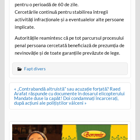
pentru o perioadă de 60 de zile.
Cercetările continuă pentru stabilirea întregii
activități infracționale și a eventualelor alte persoane
implicate.
Autoritățile reamintesc că pe tot parcursul procesului
penal persoana cercetată beneficiază de prezumția de
nevinovăție și de toate garanțiile prevăzute de lege.
Fapt divers
Post
« „Contrabandă altruistă” sau acuzație forțată? Raed
navigation
Arafat răspunde cu documente în dosarul elicopterului
Mandate duse la capăt! Doi condamnați încarcerați,
după acțiuni ale polițiștilor vâlceni »