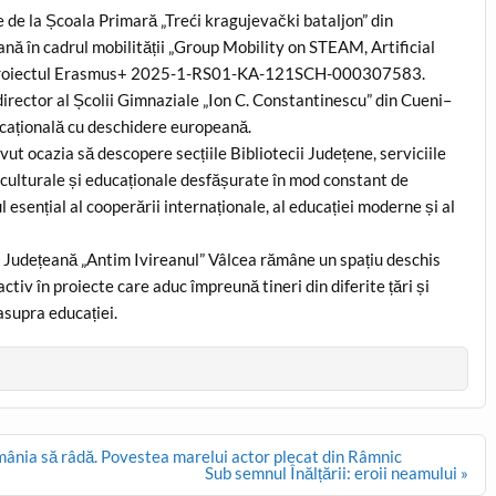
e de la Școala Primară „Treći kragujevački bataljon” din
eană în cadrul mobilității „Group Mobility on STEAM, Artificial
rin proiectul Erasmus+ 2025-1-RS01-KA-121SCH-000307583.
 director al Școlii Gimnaziale „Ion C. Constantinescu” din Cueni–
ucațională cu deschidere europeană.
 avut ocazia să descopere secțiile Bibliotecii Județene, serviciile
le culturale și educaționale desfășurate în mod constant de
ul esențial al cooperării internaționale, al educației moderne și al
a Județeană „Antim Ivireanul” Vâlcea rămâne un spațiu deschis
ctiv în proiecte care aduc împreună tineri din diferite țări și
asupra educației.
mânia să râdă. Povestea marelui actor plecat din Râmnic
Sub semnul Înălțării: eroii neamului »