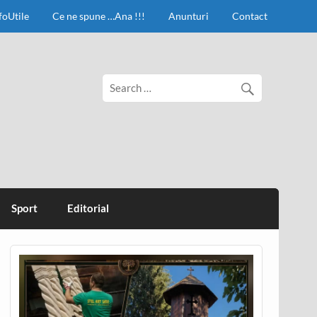
foUtile
Ce ne spune …Ana !!!
Anunturi
Contact
Sport
Editorial