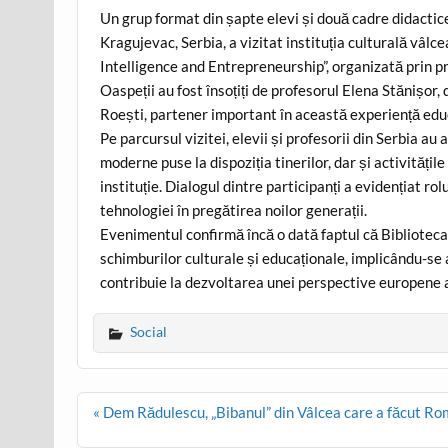
Un grup format din șapte elevi și două cadre didactic
Kragujevac, Serbia, a vizitat instituția culturală vâlc
Intelligence and Entrepreneurship”, organizată p
Oaspeții au fost însoțiți de profesorul Elena Stănișor,
Roești, partener important în această experiență ed
Pe parcursul vizitei, elevii și profesorii din Serbia au
moderne puse la dispoziția tinerilor, dar și activități
instituție. Dialogul dintre participanți a evidențiat rol
tehnologiei în pregătirea noilor generații.
Evenimentul confirmă încă o dată faptul că Bibliotec
schimburilor culturale și educaționale, implicându-se a
contribuie la dezvoltarea unei perspective europene 
Social
Post
« Dem Rădulescu, „Bibanul” din Vâlcea care a făcut Ro
navigation