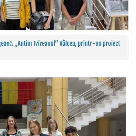
dețeană „Antim Ivireanul” Vâlcea, printr-un proiect