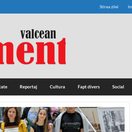
Stirea zilei
In
tate
Reportaj
Cultura
Fapt divers
Social