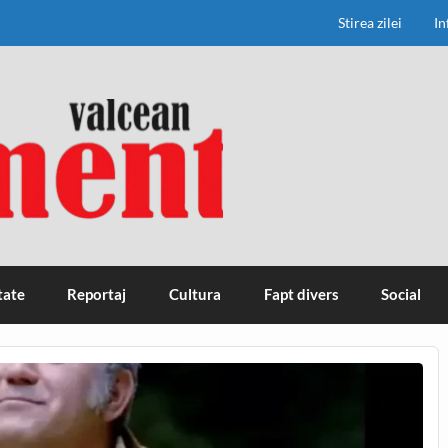
Stirea zilei
In
tate
Reportaj
Cultura
Fapt divers
Social