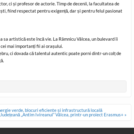
or, ci și profesor de actorie. Timp de decenii, la facultatea de
ști, fiind respectat pentru exigență, dar și pentru felul pasionat
 sa artistică este încă vie. La Râmnicu Vâlcea, un bulevard îi
ei mai importanți fii ai orașului.
bru, ci dovada că talentul autentic poate porni dintr-un colț de
gă.
ergie verde, blocuri eficiente și infrastructură locală
ca Județeană „Antim Ivireanul” Vâlcea, printr-un proiect Erasmus+ »