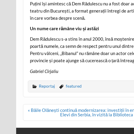
Puțini își amintesc că Dem Rădulescu nu a fost doar act
teatru din București, a format generații întregi de arti
în care vorbea despre scenă.
Un nume care rămâne viu și astăzi
Dem Rădulescu s-a stins în anul 2000, însă moștenirea
poartă numele, ca semn de respect pentru unul dintre c
Pentru vâlceni, „Bibanul” nu rămâne doar un actor cele
provincie și poate ajunge să cucerească o țară întrea
Gabriel Cîrjaliu
Reportaj
featured
Post
« Băile Olănești continuă modernizarea: investiții în en
navigation
Elevi din Serbia, în vizită la Bibliote