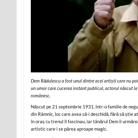
Dem Rădulescu a fost unul dintre acei artiști care nu pot 
un umor care cucerea instant publicul, actorul născut la
românesc.
Născut pe 21 septembrie 1931, într-o familie de negus
din Râmnic, loc care avea să-i deschidă, fără să știe 
în oraș cu trenul îl fascinau, iar tânărul Dem îi urmăr
artistic care i se părea aproape magic.