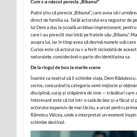
Cum s-a născut porecla „Bibanul”
Puțini știu că porecla „Bibanul”, care avea să-l urmăre
direct de familia sa. Tatăl actorului era negustor de pe
lui Dem a dus la școală un biban impresionant, pentru o
care l-au poreclit mai întâi pe fratele său „Bibanu”. Ma
asupra lui, iar în timp avea să devină numele sub care 
Curios este că actorul nu s-a ferit niciodată de aceas
naturalețe, considerând-o parte din identitatea sa.
De la ringul de box la marile scene
Înainte ca teatrul să îi schimbe viața, Dem Rădulescu 
serios, concurând la categoria semi-mijlocie și obținâ
disciplină, curaj și stăpânire de sine — trăsături care 
Interesant este că tot într-o sală de box și-a făcut și
actorului expansiv de mai târziu, a urcat pentru prima d
Râmnicu Vâlcea, unde a interpretat un moment inspirat
schimbe destinul.