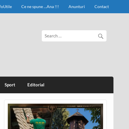
foUtile
Ce ne spune …Ana !!!
Anunturi
Contact
Sport
Editorial