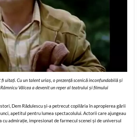
fi uitați. Cu un talent uriaș, o prezență scenică inconfundabilă și
 Râmnicu Vâlcea a devenit un reper al teatrului și filmului
tori, Dem Rădulescu și-a petrecut copilăria în apropierea gării
atunci, apetitul pentru lumea spectacolului. Actorii care ajungeau
ea cu admirație, impresionat de farmecul scenei și de universul