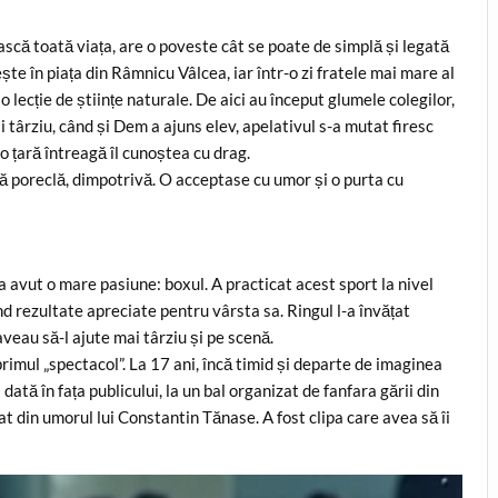
ască toată viața, are o poveste cât se poate de simplă și legată
ște în piața din Râmnicu Vâlcea, iar într-o zi fratele mai mare al
 lecție de științe naturale. De aici au început glumele colegilor,
i târziu, când și Dem a ajuns elev, apelativul s-a mutat firesc
o țară întreagă îl cunoștea cu drag.
tă poreclă, dimpotrivă. O acceptase cu umor și o purta cu
a avut o mare pasiune: boxul. A practicat acest sport la nivel
nd rezultate apreciate pentru vârsta sa. Ringul l-a învățat
aveau să-l ajute mai târziu și pe scenă.
 primul „spectacol”. La 17 ani, încă timid și departe de imaginea
ată în fața publicului, la un bal organizat de fanfara gării din
 din umorul lui Constantin Tănase. A fost clipa care avea să îi