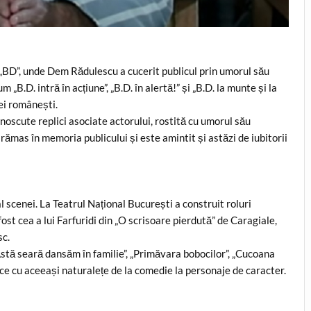
 „BD”, unde Dem Rădulescu a cucerit publicul prin umorul său
„B.D. intră în acțiune”, „B.D. în alertă!” și „B.D. la munte și la
ei românești.
unoscute replici asociate actorului, rostită cu umorul său
 rămas în memoria publicului și este amintit și astăzi de iubitorii
l scenei. La Teatrul Național București a construit roluri
ost cea a lui Farfuridi din „O scrisoare pierdută” de Caragiale,
sc.
Astă seară dansăm în familie”, „Primăvara bobocilor”, „Cucoana
rece cu aceeași naturalețe de la comedie la personaje de caracter.