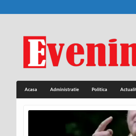
Skip
to
content
Eveniment Valcean
Acasa
Administratie
Politica
Actuali