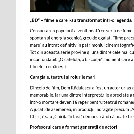
„BD” – filmele care l-au transformat într-o legendă
Consacrarea populară a venit odată cu seria de filme
spontan și energia scenică greu de egalat. Filme precum 
mare” au intrat definitiv în patrimoniul cinematografi
Tot din această serie provine și una dintre cele mai c
inconfundabil: „O cafeluță, o biscuiță?”, moment care a
filmelor românești.
Caragiale, teatrul și rolurile mari
Dincolo de film, Dem Rădulescu a fost un actor uriaș a
memorabile, iar una dintre interpretările apreciate a f
într-o montare devenită reper pentru teatrul române
A jucat, de asemenea, în producții îndrăgite precum „
Chirița” sau „Chirița în Iași”, demonstrând că poate t
Profesorul care a format generații de actori