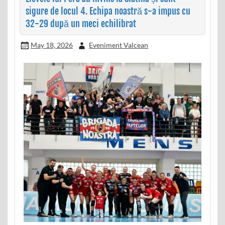
sigure de locul 4. Echipa noastră s-a impus cu
32-29 după un meci echilibrat
May 18, 2026
Eveniment Valcean