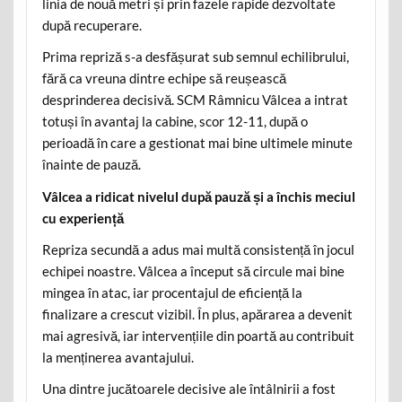
linia de nouă metri și prin fazele rapide dezvoltate
după recuperare.
Prima repriză s-a desfășurat sub semnul echilibrului,
fără ca vreuna dintre echipe să reușească
desprinderea decisivă. SCM Râmnicu Vâlcea a intrat
totuși în avantaj la cabine, scor 12-11, după o
perioadă în care a gestionat mai bine ultimele minute
înainte de pauză.
Vâlcea a ridicat nivelul după pauză și a închis meciul
cu experiență
Repriza secundă a adus mai multă consistență în jocul
echipei noastre. Vâlcea a început să circule mai bine
mingea în atac, iar procentajul de eficiență la
finalizare a crescut vizibil. În plus, apărarea a devenit
mai agresivă, iar intervențiile din poartă au contribuit
la menținerea avantajului.
Una dintre jucătoarele decisive ale întâlnirii a fost