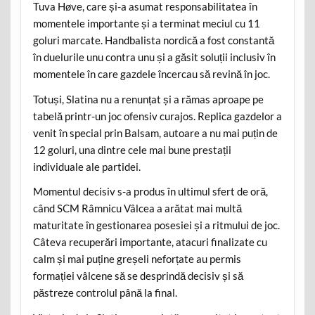
Tuva Høve, care și-a asumat responsabilitatea în
momentele importante și a terminat meciul cu 11
goluri marcate. Handbalista nordică a fost constantă
în duelurile unu contra unu și a găsit soluții inclusiv în
momentele în care gazdele încercau să revină în joc.
Totuși, Slatina nu a renunțat și a rămas aproape pe
tabelă printr-un joc ofensiv curajos. Replica gazdelor a
venit în special prin Balsam, autoare a nu mai puțin de
12 goluri, una dintre cele mai bune prestații
individuale ale partidei.
Momentul decisiv s-a produs în ultimul sfert de oră,
când SCM Râmnicu Vâlcea a arătat mai multă
maturitate în gestionarea posesiei și a ritmului de joc.
Câteva recuperări importante, atacuri finalizate cu
calm și mai puține greșeli neforțate au permis
formației vâlcene să se desprindă decisiv și să
păstreze controlul până la final.