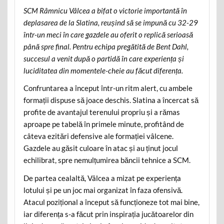
SCM Râmnicu Vâlcea a bifat o victorie importantă în
deplasarea de la Slatina, reușind să se impună cu 32-29
într-un meci în care gazdele au oferit o replică serioasă
până spre final. Pentru echipa pregătită de Bent Dahl,
succesul a venit după o partidă în care experiența și
luciditatea din momentele-cheie au făcut diferența.
Confruntarea a început într-un ritm alert, cu ambele
formații dispuse să joace deschis. Slatina a încercat să
profite de avantajul terenului propriu și a rămas
aproape pe tabelă în primele minute, profitând de
câteva ezitări defensive ale formației vâlcene.
Gazdele au găsit culoare în atac și au ținut jocul
echilibrat, spre nemulțumirea băncii tehnice a SCM.
De partea cealaltă, Vâlcea a mizat pe experiența
lotului și pe un joc mai organizat în faza ofensivă.
Atacul pozițional a început să funcționeze tot mai bine,
iar diferența s-a făcut prin inspirația jucătoarelor din