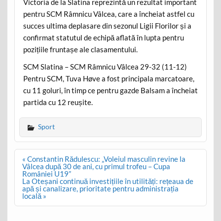
Victoria de la Slatina reprezintă un rezultat important
pentru SCM Râmnicu Vâlcea, care a încheiat astfel cu
succes ultima deplasare din sezonul Ligii Florilor și a
confirmat statutul de echipă aflată în lupta pentru
pozițiile fruntașe ale clasamentului.
SCM Slatina – SCM Râmnicu Vâlcea 29-32 (11-12)
Pentru SCM, Tuva Høve a fost principala marcatoare,
cu 11 goluri, în timp ce pentru gazde Balsam a încheiat
partida cu 12 reușite.
Sport
Post
« Constantin Rădulescu: „Voleiul masculin revine la
navigation
Vâlcea după 30 de ani, cu primul trofeu – Cupa
României U19”
La Oteșani continuă investițiile în utilități: rețeaua de
apă și canalizare, prioritate pentru administrația
locală »