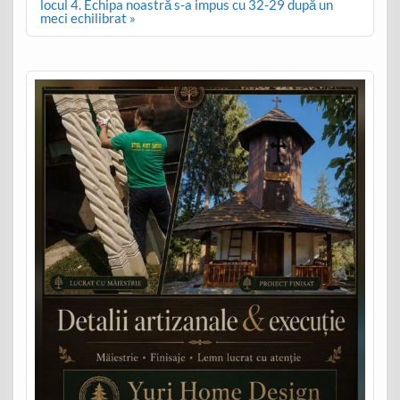
locul 4. Echipa noastră s-a impus cu 32-29 după un
meci echilibrat »