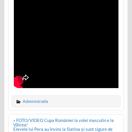
Administratie
Post
« FOTO/VIDEO Cupa României la volei masculin e la
navigation
Vâlcea!
Elevele lui Pera au învins la Slatina și sunt sigure de