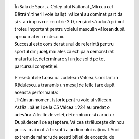
În Sala de Sport a Colegiului Național „Mircea cel
Bătrân”, tinerii voleibaliști vâlceni au dominat partida
și s-au impus cu scorul de 3-0, reușind să aducă primul
trofeu important pentru voleiul masculin vâlcean după
aproximativ trei decenii.
Succesul este considerat unul de referință pentru
sportul din județ, mai ales că echipa a demonstrat
maturitate, determinare și un joc solid pe tot
parcursul competiției.
Președintele Consiliul Județean Vâlcea, Constantin
Rădulescu, a transmis un mesaj de felicitare după
această performanță:
„Trăim un moment istoric pentru voleiul vâlcean!
Astăzi, băieții de la CS Vâlcea 1924 au predat o
adevărată lecție de volei, determinare și caracter.
După decenii de așteptare, Vâlcea strălucește din nou
pe cea mai înaltă treaptă a podiumului național. Sunt
extrem de mândru de acești băieți de excepție, de