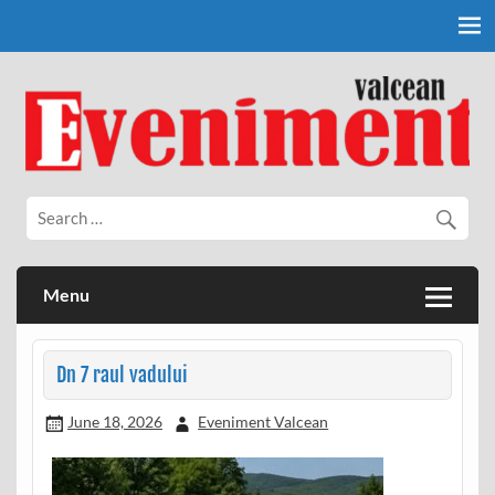
Skip
to
content
Eveniment Valcean
Menu
Dn 7 raul vadului
June 18, 2026
Eveniment Valcean