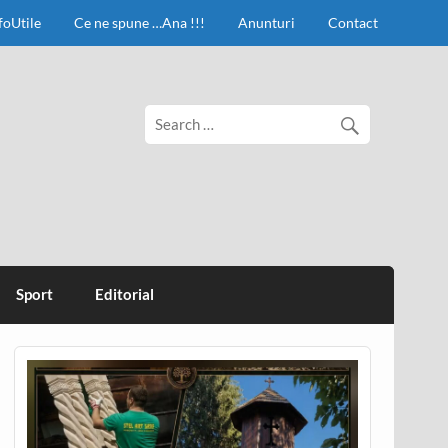
foUtile
Ce ne spune …Ana !!!
Anunturi
Contact
Sport
Editorial