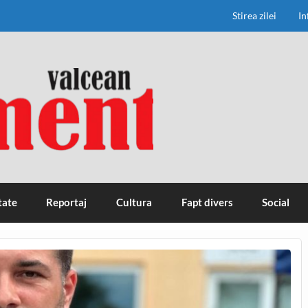
Stirea zilei
In
tate
Reportaj
Cultura
Fapt divers
Social