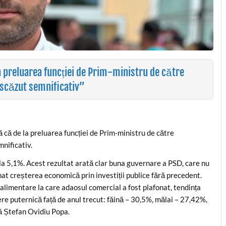
 preluarea funcției de Prim-ministru de către
a scăzut semnificativ”
că de la preluarea funcției de Prim-ministru de către
nificativ.
s la 5,1%. Acest rezultat arată clar buna guvernare a PSD, care nu
onat creșterea economică prin investiții publice fără precedent.
limentare la care adaosul comercial a fost plafonat, tendința
re puternică față de anul trecut: făină – 30,5%, mălai – 27,42%,
ză Ștefan Ovidiu Popa.