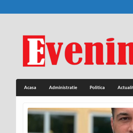
Skip
to
content
Eveniment Valcean
Acasa
Administratie
Politica
Actuali