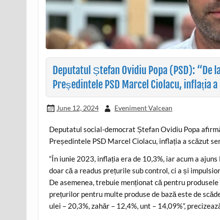
Deputatul Ștefan Ovidiu Popa (PSD): “De la
Președintele PSD Marcel Ciolacu, inflația 
June 12, 2024
Eveniment Valcean
Deputatul social-democrat Ștefan Ovidiu Popa afirmă 
Președintele PSD Marcel Ciolacu, inflația a scăzut sem
“În iunie 2023, inflația era de 10,3%, iar acum a ajun
doar că a readus prețurile sub control, ci a și impulsi
De asemenea, trebuie menționat că pentru produsele a
prețurilor pentru multe produse de bază este de scăde
ulei – 20,3%, zahăr – 12,4%, unt – 14,09%”, precizea