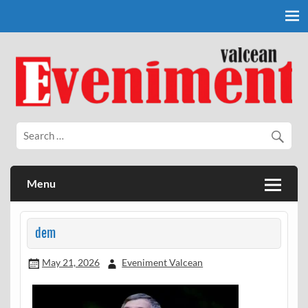
Skip
to
content
Eveniment Valcean
Menu
dem
May 21, 2026
Eveniment Valcean