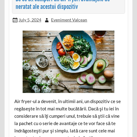
neratat ale acestui dispozitiv
July 5, 2024
Eveniment Valcean
Air fryer-ul a devenit, în ultimii ani, un dispozitiv ce se
regăseşte în tot mai multe bucătării. Dacă şi tu iei în
considerare să îţi cumperi unul, trebuie să ştii că vine
la pachet cu o serie de avantaje ce te vor face să te
îndrăgosteşti pur şi simplu. Iată care sunt cele mai