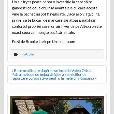
Un air fryer poate părea o investiţie la care să te
gândeşti de două ori, însă avantajele cu care acesta
vine la pachet nu pot fi neglijate. Dacă ai o viaţă plină
şi vrei să te bucuri de mâncare sănătoasă, gătită în
confortul propriei case, un air fryer de pe Altex.ro este
exact ceea ce lipseşte bucătăriei tale.
Poză de Brooke Lark pe Unsplash.com
InfoUtile
Post
« Rute ocolitoare după ce se închide Valea Oltului
navigation
Patru metode de îmbunătățire a serviciilor de
raportare corporativă pentru firmele din România »