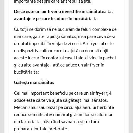
importante despre care ar trebui să ştii.
De ce este un air fryer o investiţie în sănătatea ta:
avantajele pe care le aduce în bucătăria ta
Cu toţii ne dorim să ne bucurăm de feluri complexe de
mâncare, gătite rapid şi sănătos, însă pare ceva de-a
dreptul imposibil în viaţa de zi cu zi. Air fryer-ul este
un dispozitiv culinar care te ajută nu doar să obţii
aceste lucruri în confortul casei tale, ci vine la pachet
şi cu alte avantaje. Iată ce aduce un air fryer în
bucătăria ta:
Găteşti mai sănătos
Cel mai important beneficiu pe care un air fryer ţi-l
aduce este că te va ajuta să găteşti mai sănătos.
Mecanismul său bazat pe circulaţia aerului fierbinte
reduce semnificativ numărul grăsimilor şi caloriilor
din farfuria ta, păstrând savoarea şi textura
preparatelor tale preferate.