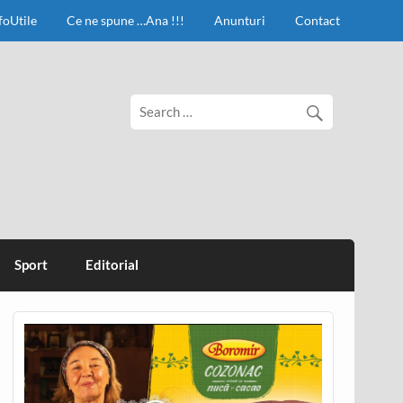
foUtile
Ce ne spune …Ana !!!
Anunturi
Contact
Sport
Editorial