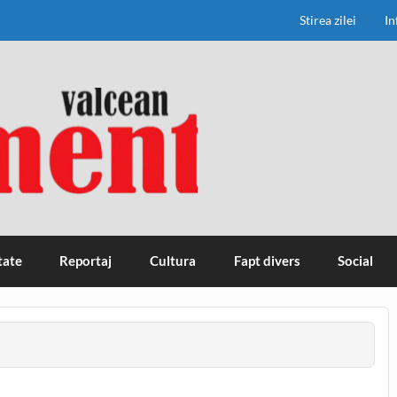
Stirea zilei
In
tate
Reportaj
Cultura
Fapt divers
Social