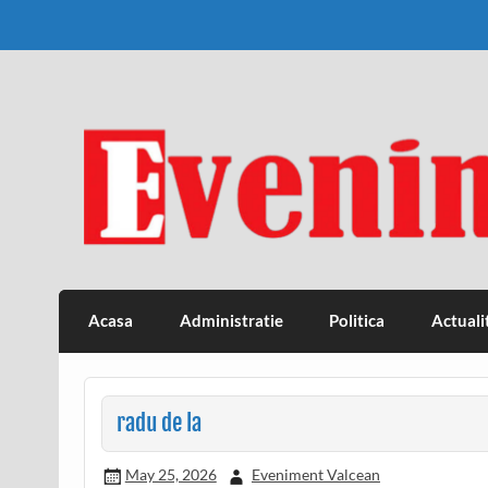
Skip
to
content
Eveniment Valcean
Acasa
Administratie
Politica
Actuali
radu de la
May 25, 2026
Eveniment Valcean