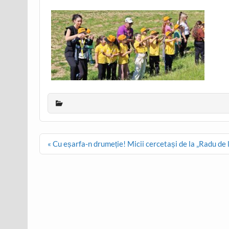
Post
« Cu eșarfa-n drumeție! Micii cercetași de la „Radu de 
navigation