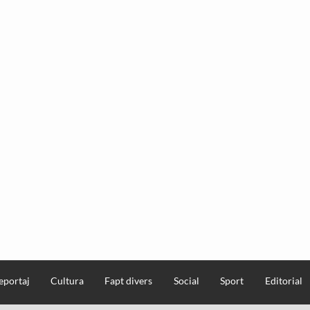
eportaj
Cultura
Fapt divers
Social
Sport
Editorial