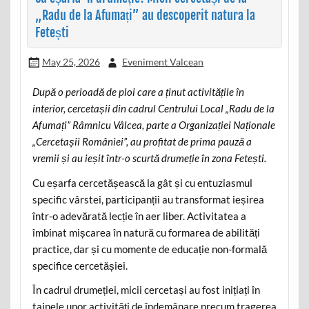
„Radu de la Afumați” au descoperit natura la
Fetești
May 25, 2026
Eveniment Valcean
După o perioadă de ploi care a ținut activitățile în
interior, cercetașii din cadrul Centrului Local „Radu de la
Afumați” Râmnicu Vâlcea, parte a Organizației Naționale
„Cercetașii României”, au profitat de prima pauză a
vremii și au ieșit într-o scurtă drumeție în zona Fetești.
Cu eșarfa cercetășească la gât și cu entuziasmul
specific vârstei, participanții au transformat ieșirea
într-o adevărată lecție în aer liber. Activitatea a
îmbinat mișcarea în natură cu formarea de abilități
practice, dar și cu momente de educație non-formală
specifice cercetășiei.
În cadrul drumeției, micii cercetași au fost inițiați în
tainele unor activități de îndemânare precum tragerea