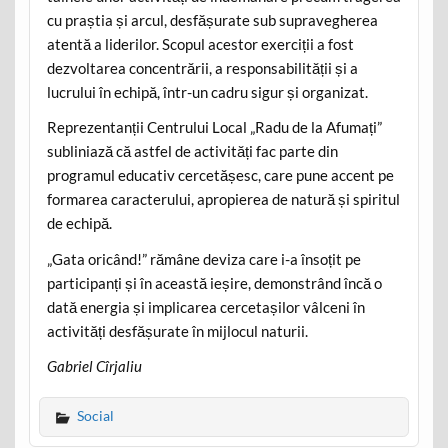
cu praștia și arcul, desfășurate sub supravegherea
atentă a liderilor. Scopul acestor exerciții a fost
dezvoltarea concentrării, a responsabilității și a
lucrului în echipă, într-un cadru sigur și organizat.
Reprezentanții Centrului Local „Radu de la Afumați”
subliniază că astfel de activități fac parte din
programul educativ cercetășesc, care pune accent pe
formarea caracterului, apropierea de natură și spiritul
de echipă.
„Gata oricând!” rămâne deviza care i-a însoțit pe
participanți și în această ieșire, demonstrând încă o
dată energia și implicarea cercetașilor vâlceni în
activități desfășurate în mijlocul naturii.
Gabriel Cîrjaliu
Social