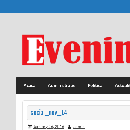
Skip
to
content
Eveniment Valcean
Acasa
Administratie
Politica
Actuali
social_nov_14
January 26, 2016
admin