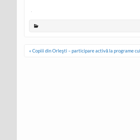
Post
« Copiii din Orleşti – participare activă la programe cu
navigation