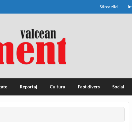
Stirea zilei
In
tate
Reportaj
Cultura
Fapt divers
Social