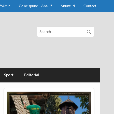
foUtile
Ce ne spune …Ana !!!
Anunturi
Contact
Sport
Editorial