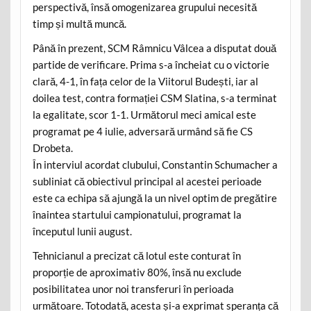
perspectivă, însă omogenizarea grupului necesită
timp și multă muncă.
Până în prezent, SCM Râmnicu Vâlcea a disputat două
partide de verificare. Prima s-a încheiat cu o victorie
clară, 4-1, în fața celor de la Viitorul Budești, iar al
doilea test, contra formației CSM Slatina, s-a terminat
la egalitate, scor 1-1. Următorul meci amical este
programat pe 4 iulie, adversară urmând să fie CS
Drobeta.
În interviul acordat clubului, Constantin Schumacher a
subliniat că obiectivul principal al acestei perioade
este ca echipa să ajungă la un nivel optim de pregătire
înaintea startului campionatului, programat la
începutul lunii august.
Tehnicianul a precizat că lotul este conturat în
proporție de aproximativ 80%, însă nu exclude
posibilitatea unor noi transferuri în perioada
următoare. Totodată, acesta și-a exprimat speranța că