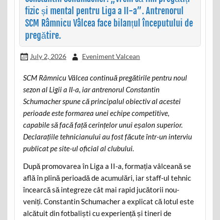
fizic și mental pentru Liga a II-a”. Antrenorul
SCM Râmnicu Vâlcea face bilanțul începutului de
pregătire.
July 2, 2026
Eveniment Valcean
SCM Râmnicu Vâlcea continuă pregătirile pentru noul
sezon al Ligii a II-a, iar antrenorul Constantin
Schumacher spune că principalul obiectiv al acestei
perioade este formarea unei echipe competitive,
capabile să facă față cerințelor unui eșalon superior.
Declarațiile tehnicianului au fost făcute într-un interviu
publicat pe site-ul oficial al clubului.
După promovarea în Liga a II-a, formația vâlceană se
află în plină perioadă de acumulări, iar staff-ul tehnic
încearcă să integreze cât mai rapid jucătorii nou-
veniți. Constantin Schumacher a explicat că lotul este
alcătuit din fotbaliști cu experiență și tineri de