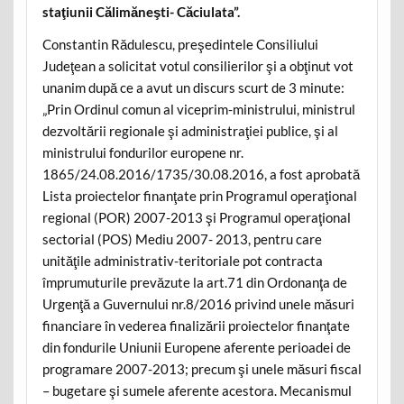
staţiunii Călimăneşti- Căciulata”.
Constantin Rădulescu, preşedintele Consiliului
Judeţean a solicitat votul consilierilor şi a obţinut vot
unanim după ce a avut un discurs scurt de 3 minute:
„Prin Ordinul comun al viceprim-ministrului, ministrul
dezvoltării regionale şi administraţiei publice, şi al
ministrului fondurilor europene nr.
1865/24.08.2016/1735/30.08.2016, a fost aprobată
Lista proiectelor finanţate prin Programul operaţional
regional (POR) 2007-2013 şi Programul operaţional
sectorial (POS) Mediu 2007- 2013, pentru care
unităţile administrativ-teritoriale pot contracta
împrumuturile prevăzute la art.71 din Ordonanţa de
Urgenţă a Guvernului nr.8/2016 privind unele măsuri
financiare în vederea finalizării proiectelor finanţate
din fondurile Uniunii Europene aferente perioadei de
programare 2007-2013; precum şi unele măsuri fiscal
– bugetare şi sumele aferente acestora. Mecanismul