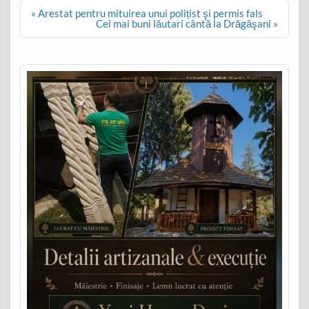
Post
« Arestat pentru mituirea unui polițist şi permis fals
navigation
Cei mai buni lăutari cântă la Drăgăşani »