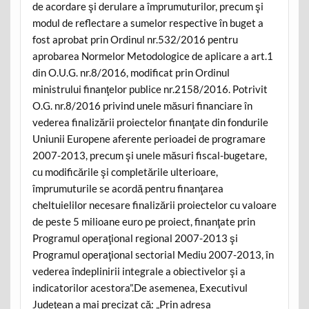
de acordare şi derulare a împrumuturilor, precum şi
modul de reflectare a sumelor respective în buget a
fost aprobat prin Ordinul nr.532/2016 pentru
aprobarea Normelor Metodologice de aplicare a art.1
din O.U.G. nr.8/2016, modificat prin Ordinul
ministrului finanţelor publice nr.2158/2016. Potrivit
O.G. nr.8/2016 privind unele măsuri financiare în
vederea finalizării proiectelor finanţate din fondurile
Uniunii Europene aferente perioadei de programare
2007-2013, precum şi unele măsuri fiscal-bugetare,
cu modificările şi completările ulterioare,
împrumuturile se acordă pentru finanţarea
cheltuielilor necesare finalizării proiectelor cu valoare
de peste 5 milioane euro pe proiect, finanţate prin
Programul operaţional regional 2007-2013 şi
Programul operaţional sectorial Mediu 2007-2013, în
vederea îndeplinirii integrale a obiectivelor şi a
indicatorilor acestora”.De asemenea, Executivul
Judeţean a mai precizat că: „Prin adresa