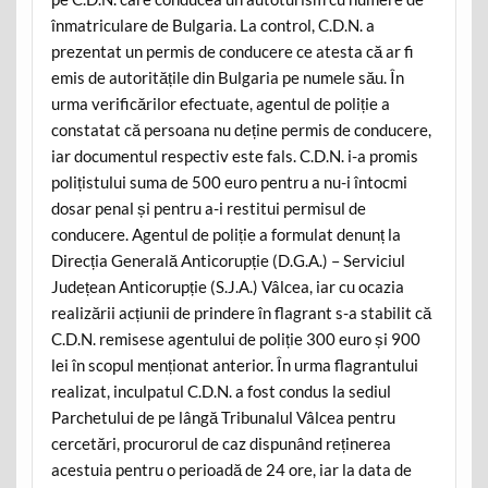
înmatriculare de Bulgaria. La control, C.D.N. a
prezentat un permis de conducere ce atesta că ar fi
emis de autoritățile din Bulgaria pe numele său. În
urma verificărilor efectuate, agentul de poliție a
constatat că persoana nu deține permis de conducere,
iar documentul respectiv este fals. C.D.N. i-a promis
polițistului suma de 500 euro pentru a nu-i întocmi
dosar penal și pentru a-i restitui permisul de
conducere. Agentul de poliție a formulat denunț la
Direcția Generală Anticorupție (D.G.A.) – Serviciul
Județean Anticorupție (S.J.A.) Vâlcea, iar cu ocazia
realizării acțiunii de prindere în flagrant s-a stabilit că
C.D.N. remisese agentului de poliție 300 euro și 900
lei în scopul menționat anterior. În urma flagrantului
realizat, inculpatul C.D.N. a fost condus la sediul
Parchetului de pe lângă Tribunalul Vâlcea pentru
cercetări, procurorul de caz dispunând reținerea
acestuia pentru o perioadă de 24 ore, iar la data de