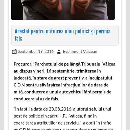
Arestat pentru mituirea unui polițist şi permis
fals
September 19, 2016
Eveniment Valcean
Procurorii Parchetului de pe lângă Tribunalul Vâlcea
au dispus vineri, 16 septembrie, trimiterea în
judecată, în stare de arest preventiv, a inculpatului
C.D.N pentru săvârșirea infracțiunilor de dare de
mită, conducere a unui autovehicul fără permis de
conducere și uz de fals.
“În fapt, la data de 23.08.2016, ajutorul șefului unui
post de poliție din cadrul I.P.J. Vâlcea, fiind în
exercitarea atribuțiilor de serviciu, l-a oprit în trafic
pe C.D.N. care conducea un autoturism cu numere de