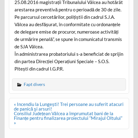
25.08.2016 magistrații Tribunalului Vâlcea au hotărât
arestarea preventivă pentru o perioadă de 30 de zile.
Pe parcursul cercetărilor, polițiștii din cadrul S.J.A.
Vâlcea au desfășurat, în conformitate cu ordonanțele
de delegare emise de procuror, numeroase activități
de urmărire penală”, se spune în comunicatul transmis
de SJA Vâlcea.
În administrarea probatoriului s-a beneficiat de sprijin
din partea Direcției Operațiuni Speciale – S.O.S.
Pitești din cadrul I.G.P.R.
Fapt divers
Post
« Incendiu la Lungești! Trei persoane au suferit atacuri
navigation
de panică şi arsuri!
Consiliul Județean Vâlcea a împrumutat bani de la
Finanțe pentru finalizarea proiectului “Mirajul Oltului”
»