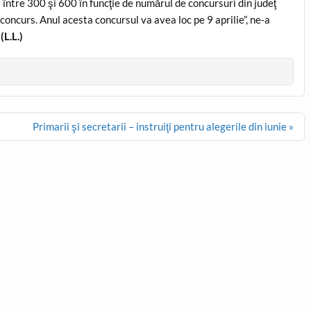
între 300 şi 600 în funcţie de numărul de concursuri din judeţ
concurs. Anul acesta concursul va avea loc pe 9 aprilie”, ne-a
.
(L.L.)
Primarii şi secretarii – instruiţi pentru alegerile din iunie »