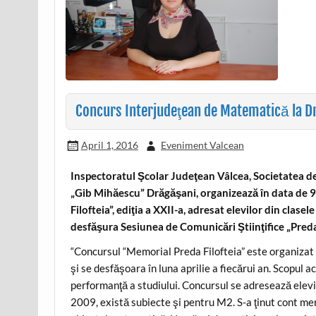
Concurs Interjudeţean de Matematică la 
April 1, 2016
Eveniment Valcean
Inspectoratul Şcolar Judeţean Vâlcea, Societatea de
„Gib Mihăescu” Drăgăşani, organizează în data de 9
Filofteia”, ediţia a XXII-a, adresat elevilor din clasele
desfăşura Sesiunea de Comunicări Ştiinţifice „Preda F
“Concursul “Memorial Preda Filofteia” este organizat 
şi se desfăşoara în luna aprilie a fiecărui an. Scopul
performanţă a studiului. Concursul se adresează elevilo
2009, există subiecte şi pentru M2. S-a ţinut cont mere