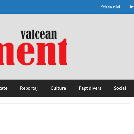
Stirea zilei
In
tate
Reportaj
Cultura
Fapt divers
Social