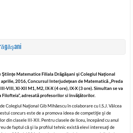
Drăgăşani
 Ştiinţe Matematice Filiala Drăgăşani şi Colegiul Naţional
 aprilie, 2016, Concursul Interjudeţean de Matematică „Preda
 III-VIII, XI-XII M1, M2, IX-X (4 ore), IX-X (3 ore). Simultan se va
ilofteia”, adresată profesorilor si învăţătorilor.
de Colegiul Naţional Gib Mihăescu în colaborare cu I.S.J. Vâlcea
 acestui concurs este de a promova ideea de competiţie şi de
r din clasele III-XII. Pentru clasele de liceu, începând cu anul
u de faptul că şi la profilul tehnic există elevi interesaţi de