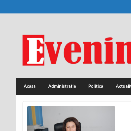
Skip
to
content
Eveniment Valcean
Acasa
Administratie
Politica
Actuali