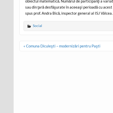
obiectul matematică. Numărul de participanţi a variat 
sau din ţară desfăşurate în aceeaşi perioadă cu acest 
spus prof. Andra Bică, inspector general al ISJ Vâlcea
Social
Post
« Comuna Diculeşti – modernizări pentru Paşti
navigation