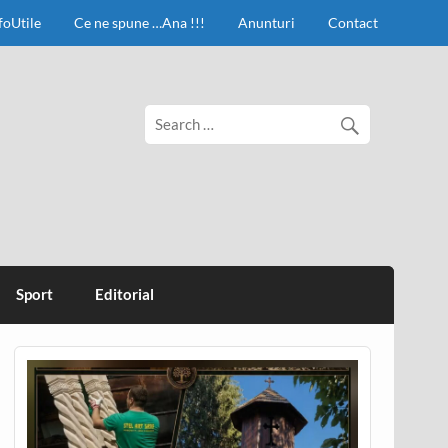
foUtile
Ce ne spune …Ana !!!
Anunturi
Contact
Sport
Editorial