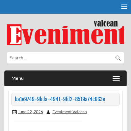
Skip
to
content
Eveniment Valcean
Menu
ba1e9749-9bda-4941-9fd2-8519a74c663e
June 22, 2026
Eveniment Valcean