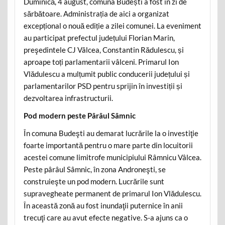
Duminică, 4 august, comuna Budești a fost în zi de
sărbătoare. Administrația de aici a organizat
excepțional o nouă ediție a zilei comunei. La eveniment
au participat prefectul județului Florian Marin,
preşedintele CJ Vâlcea, Constantin Rădulescu, și
aproape toți parlamentarii vâlceni. Primarul Ion
Vlădulescu a mulțumit public conducerii județului și
parlamentarilor PSD pentru sprijin în investiții și
dezvoltarea infrastructurii.
Pod modern peste Pârâul Sâmnic
În comuna Budeşti au demarat lucrările la o investiţie
foarte importantă pentru o mare parte din locuitorii
acestei comune limitrofe municipiului Râmnicu Vâlcea.
Peste pârâul Sâmnic, în zona Androneşti, se
construieşte un pod modern. Lucrările sunt
supravegheate permanent de primarul Ion Vlădulescu.
În această zonă au fost inundaţii puternice în anii
trecuţi care au avut efecte negative. S-a ajuns ca o