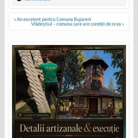
Post
« An excelent pentru Comuna Bujoreni
navigation
Vlădeștiul – comuna care are condiții de oraș »