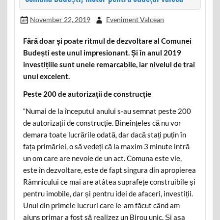
November 22, 2019
Eveniment Valcean
Fără doar și poate ritmul de dezvoltare al Comunei
Budești este unul impresionant. Și în anul 2019
investițiile sunt unele remarcabile, iar nivelul de trai
unui excelent.
Peste 200 de autorizații de construcție
“Numai de la începutul anului s-au semnat peste 200
de autorizații de construcție. Bineînțeles că nu vor
demara toate lucrările odată, dar dacă stați puțin în
fața primăriei, o să vedeți că la maxim 3 minute intră
un om care are nevoie de un act. Comuna este vie,
este în dezvoltare, este de fapt singura din apropierea
Râmnicului ce mai are atâtea suprafețe construibile și
pentru imobile, dar și pentru idei de afaceri, investiții.
Unul din primele lucruri care le-am făcut când am
ajuns primar a fost să realizez un Birou unic. Și așa