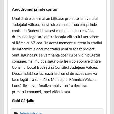
Aerodromul prinde contur
Unul dintre cele mai ambițioase proiecte la nivelului
Județului Vâlcea, construirea unui aerodrom, prinde
contur la Budești. În acest moment se lucrează la
drumul de legătură dintre locația viitorului aerodrom
și Râmnicu Vâlcea. “În acest moment suntem în stadiul
de întocmire a documentației pentru acest proiect.
Sunt sigur că nu se va finanța doar cu bani din bugetul
comunei, mai mult ca sigur o să fie o colaborare dintre
Consiliul Local Budești și Consiliul Județean Vâlcea.
Deocamdată se lucrează la drumul de acces care va
face legătura rapidă cu Municipiul Râmnicu Vâlcea.
Lucrările se vor finaliza anul viitor”, a declarat
primarul comunei, Ionel Vlădulescu.
Gabi Cârjaliu
Administratie