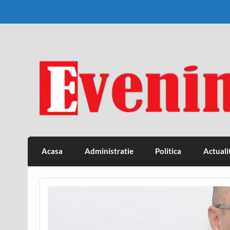
Skip
to
content
Eveniment Valcean
Acasa
Administratie
Politica
Actuali