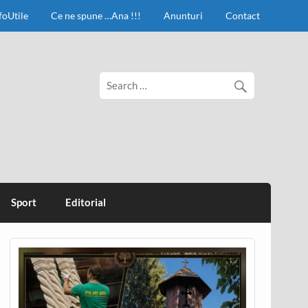
foUtile
Ce ne spune …Ana !!!
Anunturi
Contact
Sport
Editorial