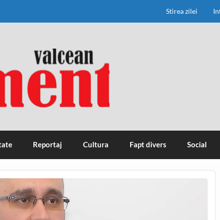
Stirea zilei
In
tate
Reportaj
Cultura
Fapt divers
Social