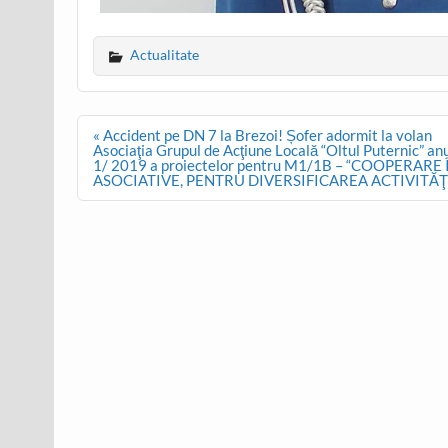
Actualitate
Post
« Accident pe DN 7 la Brezoi! Șofer adormit la volan
navigation
Asociaţia Grupul de Acţiune Locală “Oltul Puternic” 
1/ 2019 a proiectelor pentru M1/1B – “COOPERA
ASOCIATIVE, PENTRU DIVERSIFICAREA ACTIVITĂŢ