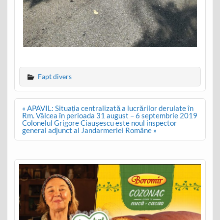
Fapt divers
Post
« APAVIL: Situația centralizată a lucrărilor derulate în
navigation
Rm. Vâlcea în perioada 31 august – 6 septembrie 2019
Colonelul Grigore Ciaușescu este noul inspector
general adjunct al Jandarmeriei Române »