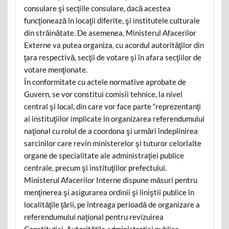
consulare şi secţiile consulare, dacă acestea
funcţionează în locaţii diferite, şi institutele culturale
din străinătate. De asemenea, Ministerul Afacerilor
Externe va putea organiza, cu acordul autorităţilor din
ţara respectivă, secţii de votare şi în afara secţiilor de
votare menţionate.
În conformitate cu actele normative aprobate de
Guvern, se vor constitui comisii tehnice, la nivel
central şi local, din care vor face parte “reprezentanţi
ai instituţiilor implicate în organizarea referendumului
naţional cu rolul de a coordona şi urmări îndeplinirea
sarcinilor care revin ministerelor şi tuturor celorlalte
organe de specialitate ale administraţiei publice
centrale, precum şi instituţiilor prefectului.
Ministerul Afacerilor Interne dispune măsuri pentru
menţinerea şi asigurarea ordinii şi liniştii publice în
localităţile ţării, pe întreaga perioadă de organizare a
referendumului naţional pentru revizuirea
Constituţiei. Autorităţile administraţiei publice