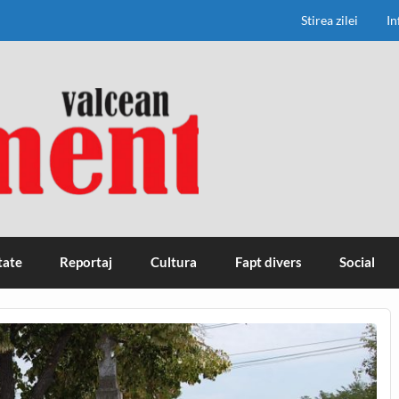
Stirea zilei
In
tate
Reportaj
Cultura
Fapt divers
Social