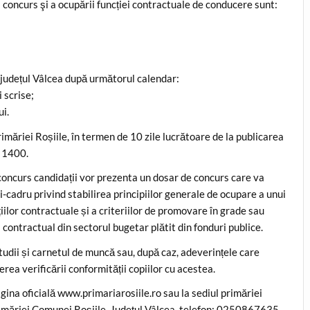
a concurs şi a ocupării funcției contractuale de conducere sunt:
, județul Vâlcea după următorul calendar:
 scrise;
ui.
imăriei Roșiile, în termen de 10 zile lucrătoare de la publicarea
a 1400.
 concurs candidații vor prezenta un dosar de concurs care va
cadru privind stabilirea principiilor generale de ocupare a unui
lor contractuale și a criteriilor de promovare în grade sau
contractual din sectorul bugetar plătit din fonduri publice.
tudii și carnetul de muncă sau, după caz, adeverințele care
erea verificării conformității copiilor cu acestea.
gina oficială www.primariarosiile.ro sau la sediul primăriei
 Primăriei Comunei Roșiile, Județul Vâlcea, telefon: 0250867635,