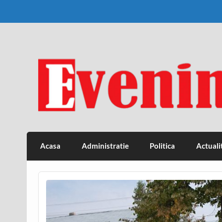
Skip
to
content
Eveniment Valcean
Acasa
Administratie
Politica
Actuali