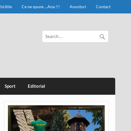
foUtile
Ce ne spune …Ana !!!
Anunturi
Contact
Sport
Editorial