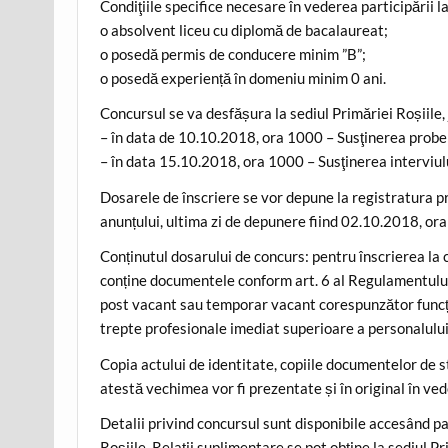
Condiţiile specifice necesare în vederea participării l
o absolvent liceu cu diplomă de bacalaureat;
o posedă permis de conducere minim ”B”;
o posedă experiență în domeniu minim 0 ani.
Concursul se va desfășura la sediul Primăriei Roșiile
– în data de 10.10.2018, ora 1000 – Susţinerea probei
– în data 15.10.2018, ora 1000 – Susţinerea interviul
Dosarele de înscriere se vor depune la registratura pr
anunțului, ultima zi de depunere fiind 02.10.2018, or
Conținutul dosarului de concurs: pentru înscrierea la
conține documentele conform art. 6 al Regulamentului-
post vacant sau temporar vacant corespunzător funcții
trepte profesionale imediat superioare a personalului 
Copia actului de identitate, copiile documentelor de s
atestă vechimea vor fi prezentate și în original în ved
Detalii privind concursul sunt disponibile accesând pa
Roșiile. Relaţii suplimentare se pot obţine la sediul