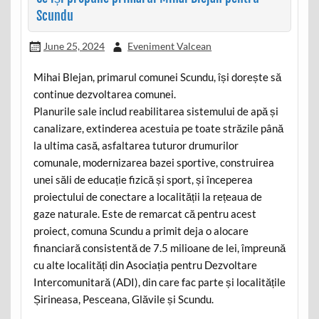
Scundu
June 25, 2024
Eveniment Valcean
Mihai Blejan, primarul comunei Scundu, își dorește să
continue dezvoltarea comunei.
Planurile sale includ reabilitarea sistemului de apă și
canalizare, extinderea acestuia pe toate străzile până
la ultima casă, asfaltarea tuturor drumurilor
comunale, modernizarea bazei sportive, construirea
unei săli de educație fizică și sport, și începerea
proiectului de conectare a localității la rețeaua de
gaze naturale. Este de remarcat că pentru acest
proiect, comuna Scundu a primit deja o alocare
financiară consistentă de 7.5 milioane de lei, împreună
cu alte localități din Asociația pentru Dezvoltare
Intercomunitară (ADI), din care fac parte și localitățile
Șirineasa, Pesceana, Glăvile și Scundu.