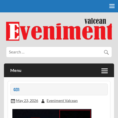
Skip
to
content
Eveniment Valcean
Menu
ozn
May 23, 2026
Eveniment Valcean