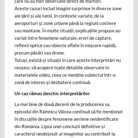
care nu au fost observate direct de martori.
Aceste cazuri includ imagini surprinse în diverse zone
ale țării și ale lumii, în contexte variate, de la
aeroporturi și zone urbane până la regiuni costiere
sau montane. În multe situații, explicațiile propuse au
variat între fenomene naturale, erori de captare,
reflexii optice sau obiecte aflate în mișcare rapidă,
precum păsări sau drone.
Totuși, există și situații în care aceste interpretări nu
reușesc să acopere toate detaliile observate în
materialele video, ceea ce menține subiectul într-o
zonă de interes și dezbatere continuă.
Un caz rămas deschis interpretărilor
La mai bine de două decenii de la producerea sa,
episodul din Râmnicu Vâlcea continuă să fie menționat
în discuțiile despre fenomene aeriene neidentificate
din România. Lipsa unei concluzii definitive și
caracterul neobișnuit al imaginilor au contribuit la