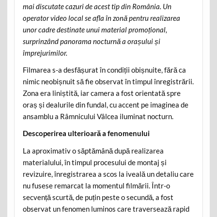
mai discutate cazuri de acest tip din România. Un
operator video local se afla în zonă pentru realizarea
unor cadre destinate unui material promoțional,
surprinzând panorama nocturnă a orașului și
împrejurimilor.
Filmarea s-a desfășurat în condiții obișnuite, fără ca
nimic neobișnuit să fie observat în timpul înregistrării.
Zona era liniștită, iar camera a fost orientată spre
oraș și dealurile din fundal, cu accent pe imaginea de
ansamblu a Râmnicului Vâlcea iluminat nocturn.
Descoperirea ulterioară a fenomenului
La aproximativ o săptămână după realizarea
materialului, în timpul procesului de montaj și
revizuire, înregistrarea a scos la iveală un detaliu care
nu fusese remarcat la momentul filmării. Într-o
secvență scurtă, de puțin peste o secundă, a fost
observat un fenomen luminos care traversează rapid