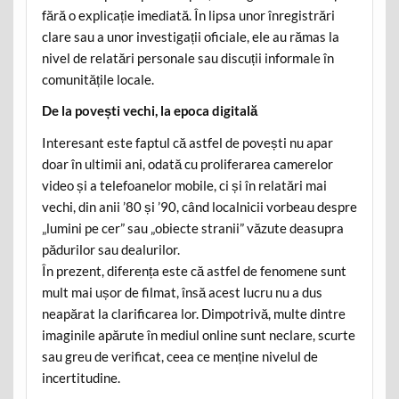
fără o explicație imediată. În lipsa unor înregistrări
clare sau a unor investigații oficiale, ele au rămas la
nivel de relatări personale sau discuții informale în
comunitățile locale.
De la povești vechi, la epoca digitală
Interesant este faptul că astfel de povești nu apar
doar în ultimii ani, odată cu proliferarea camerelor
video și a telefoanelor mobile, ci și în relatări mai
vechi, din anii ’80 și ’90, când localnicii vorbeau despre
„lumini pe cer” sau „obiecte stranii” văzute deasupra
pădurilor sau dealurilor.
În prezent, diferența este că astfel de fenomene sunt
mult mai ușor de filmat, însă acest lucru nu a dus
neapărat la clarificarea lor. Dimpotrivă, multe dintre
imaginile apărute în mediul online sunt neclare, scurte
sau greu de verificat, ceea ce menține nivelul de
incertitudine.