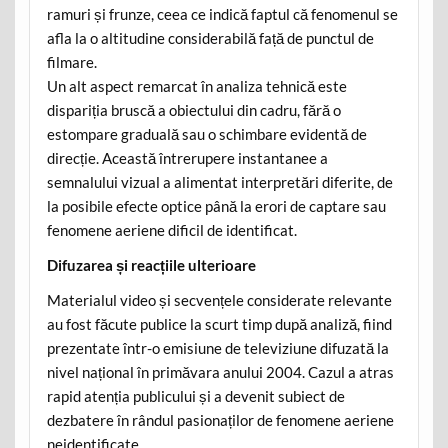
ramuri și frunze, ceea ce indică faptul că fenomenul se
afla la o altitudine considerabilă față de punctul de
filmare.
Un alt aspect remarcat în analiza tehnică este
dispariția bruscă a obiectului din cadru, fără o
estompare graduală sau o schimbare evidentă de
direcție. Această întrerupere instantanee a
semnalului vizual a alimentat interpretări diferite, de
la posibile efecte optice până la erori de captare sau
fenomene aeriene dificil de identificat.
Difuzarea și reacțiile ulterioare
Materialul video și secvențele considerate relevante
au fost făcute publice la scurt timp după analiză, fiind
prezentate într-o emisiune de televiziune difuzată la
nivel național în primăvara anului 2004. Cazul a atras
rapid atenția publicului și a devenit subiect de
dezbatere în rândul pasionaților de fenomene aeriene
neidentificate.