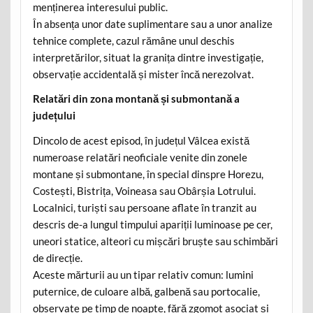
menținerea interesului public.
În absența unor date suplimentare sau a unor analize
tehnice complete, cazul rămâne unul deschis
interpretărilor, situat la granița dintre investigație,
observație accidentală și mister încă nerezolvat.
Relatări din zona montană și submontană a
județului
Dincolo de acest episod, în județul Vâlcea există
numeroase relatări neoficiale venite din zonele
montane și submontane, în special dinspre Horezu,
Costești, Bistrița, Voineasa sau Obârșia Lotrului.
Localnici, turiști sau persoane aflate în tranzit au
descris de-a lungul timpului apariții luminoase pe cer,
uneori statice, alteori cu mișcări bruște sau schimbări
de direcție.
Aceste mărturii au un tipar relativ comun: lumini
puternice, de culoare albă, galbenă sau portocalie,
observate pe timp de noapte, fără zgomot asociat și