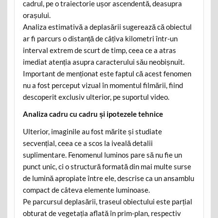
cadrul, pe o traiectorie ușor ascendentă, deasupra
orașului.
Analiza estimativă a deplasării sugerează că obiectul
ar fi parcurs o distanță de câțiva kilometri într-un
interval extrem de scurt de timp, ceea ce a atras
imediat atenția asupra caracterului său neobișnuit.
Important de menționat este faptul că acest fenomen
nu a fost perceput vizual în momentul filmării, fiind
descoperit exclusiv ulterior, pe suportul video.
Analiza cadru cu cadru și ipotezele tehnice
Ulterior, imaginile au fost mărite și studiate
secvențial, ceea ce a scos la iveală detalii
suplimentare. Fenomenul luminos pare să nu fie un
punct unic, ci o structură formată din mai multe surse
de lumină apropiate între ele, descrise ca un ansamblu
compact de câteva elemente luminoase.
Pe parcursul deplasării, traseul obiectului este parțial
obturat de vegetația aflată în prim-plan, respectiv