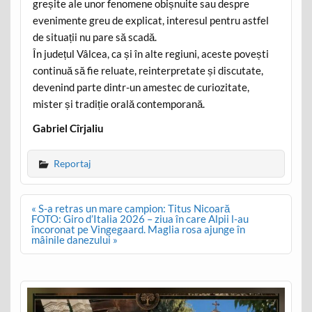
greșite ale unor fenomene obișnuite sau despre
evenimente greu de explicat, interesul pentru astfel
de situații nu pare să scadă.
În județul Vâlcea, ca și în alte regiuni, aceste povești
continuă să fie reluate, reinterpretate și discutate,
devenind parte dintr-un amestec de curiozitate,
mister și tradiție orală contemporană.
Gabriel Cîrjaliu
Reportaj
Post
« S-a retras un mare campion: Titus Nicoară
navigation
FOTO: Giro d’Italia 2026 – ziua în care Alpii l-au
încoronat pe Vingegaard. Maglia rosa ajunge în
mâinile danezului »