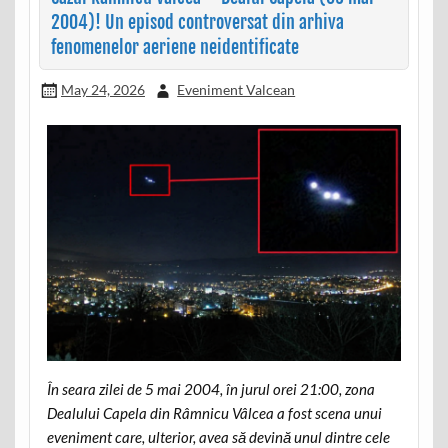
2004)! Un episod controversat din arhiva
fenomenelor aeriene neidentificate
May 24, 2026
Eveniment Valcean
În seara zilei de 5 mai 2004, în jurul orei 21:00, zona
Dealului Capela din Râmnicu Vâlcea a fost scena unui
eveniment care, ulterior, avea să devină unul dintre cele