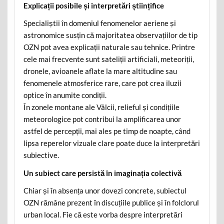
Explicații posibile și interpretări științifice
Specialiștii în domeniul fenomenelor aeriene și
astronomice susțin că majoritatea observațiilor de tip
OZN pot avea explicații naturale sau tehnice. Printre
cele mai frecvente sunt sateliții artificiali, meteoriții,
dronele, avioanele aflate la mare altitudine sau
fenomenele atmosferice rare, care pot crea iluzii
optice în anumite condiții.
În zonele montane ale Vâlcii, relieful și condițiile
meteorologice pot contribui la amplificarea unor
astfel de percepții, mai ales pe timp de noapte, când
lipsa reperelor vizuale clare poate duce la interpretări
subiective.
Un subiect care persistă în imaginația colectivă
Chiar și în absența unor dovezi concrete, subiectul
OZN rămâne prezent în discuțiile publice și în folclorul
urban local. Fie că este vorba despre interpretări