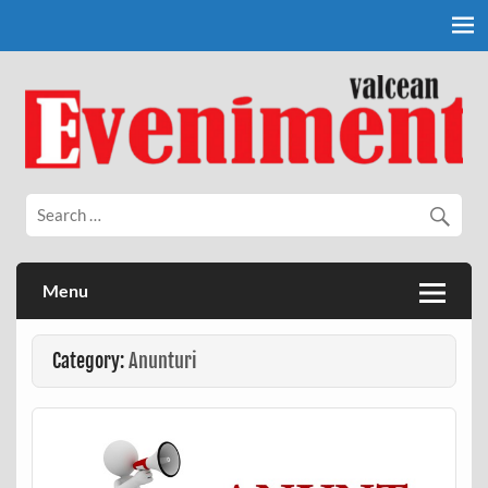
Skip
to
content
Eveniment Valcean
Menu
Category:
Anunturi