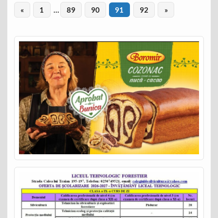
«
1
…
89
90
91
92
»