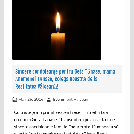
Sincere condoleanţe pentru Geta Tănase, mama
Anemonei Tănase, colega noastră de la
Realitatea Vâlceană!
May 26, 2016
Eveniment Valcean
Cu tristețe am primit vestea trecerii în neființă a
doamnei Geta Tănase. “Transmitem pe această cale
sincere condoleanțe familiei îndurerate. Dumnezeu să
o ierte!”, ne transmite prefectul de Vâlcea, Radu