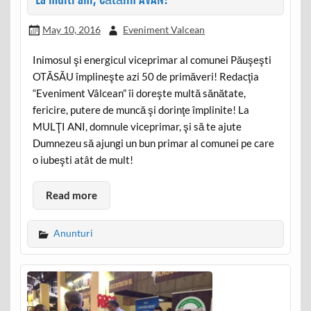
May 10, 2016
Eveniment Valcean
Inimosul şi energicul viceprimar al comunei Păuşeşti
OTĂSĂU împlineşte azi 50 de primăveri! Redacţia
“Eveniment Vâlcean” îi doreşte multă sănătate,
fericire, putere de muncă şi dorinţe împlinite! La
MULŢI ANI, domnule viceprimar, şi să te ajute
Dumnezeu să ajungi un bun primar al comunei pe care
o iubeşti atât de mult!
Read more
Anunturi