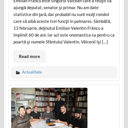
Emilian Frâncu este singurul vâlcean care a reuşit să
ajungă deputat, senator şi primar. Nu am date
statistice din ţară, dar probabil nu sunt mulţi români
care să aibă aceste trei funcţii în palmares. Sâmbătă,
13 februarie, deţinutul Emilian Valentin Frâncu a
împlinit 60 de ani. Iar azi este onomastica sa pentru ca
poartă şi numele Sfântului Valentin. Vâlcenii îşi […]
Read more
Actualitate