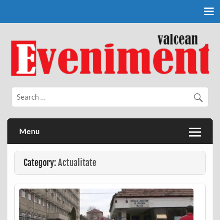
Skip
to
content
Eveniment Valcean
Menu
Category:
Actualitate