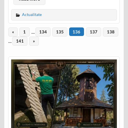
Actualitate
«
1
…
134
135
136
137
138
…
141
»