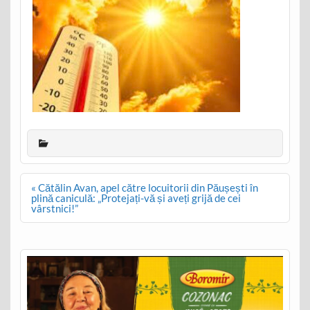
Post
« Cătălin Avan, apel către locuitorii din Păușești în
navigation
plină caniculă: „Protejați-vă și aveți grijă de cei
vârstnici!”