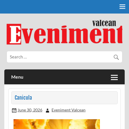
Skip
to
content
Eveniment Valcean
Menu
Canicula
June 30, 2026
Eveniment Valcean