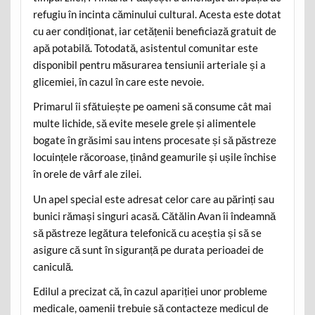
refugiu în incinta căminului cultural. Acesta este dotat
cu aer condiționat, iar cetățenii beneficiază gratuit de
apă potabilă. Totodată, asistentul comunitar este
disponibil pentru măsurarea tensiunii arteriale și a
glicemiei, în cazul în care este nevoie.
Primarul îi sfătuiește pe oameni să consume cât mai
multe lichide, să evite mesele grele și alimentele
bogate în grăsimi sau intens procesate și să păstreze
locuințele răcoroase, ținând geamurile și ușile închise
în orele de vârf ale zilei.
Un apel special este adresat celor care au părinți sau
bunici rămași singuri acasă. Cătălin Avan îi îndeamnă
să păstreze legătura telefonică cu aceștia și să se
asigure că sunt în siguranță pe durata perioadei de
caniculă.
Edilul a precizat că, în cazul apariției unor probleme
medicale, oamenii trebuie să contacteze medicul de