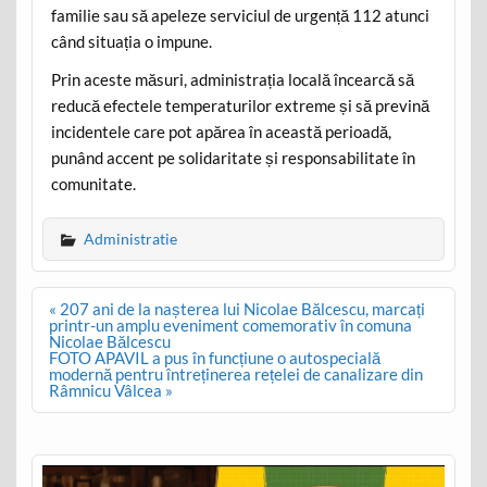
familie sau să apeleze serviciul de urgență 112 atunci
când situația o impune.
Prin aceste măsuri, administrația locală încearcă să
reducă efectele temperaturilor extreme și să prevină
incidentele care pot apărea în această perioadă,
punând accent pe solidaritate și responsabilitate în
comunitate.
Administratie
Post
« 207 ani de la nașterea lui Nicolae Bălcescu, marcați
navigation
printr-un amplu eveniment comemorativ în comuna
Nicolae Bălcescu
FOTO APAVIL a pus în funcțiune o autospecială
modernă pentru întreținerea rețelei de canalizare din
Râmnicu Vâlcea »