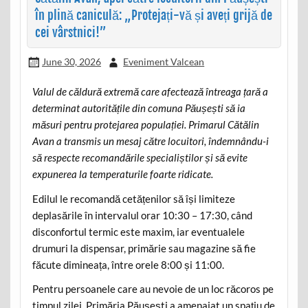
în plină caniculă: „Protejați-vă și aveți grijă de
cei vârstnici!”
June 30, 2026
Eveniment Valcean
Valul de căldură extremă care afectează întreaga țară a
determinat autoritățile din comuna Păușești să ia
măsuri pentru protejarea populației. Primarul Cătălin
Avan a transmis un mesaj către locuitori, îndemnându-i
să respecte recomandările specialiștilor și să evite
expunerea la temperaturile foarte ridicate.
Edilul le recomandă cetățenilor să își limiteze
deplasările în intervalul orar 10:30 – 17:30, când
disconfortul termic este maxim, iar eventualele
drumuri la dispensar, primărie sau magazine să fie
făcute dimineața, între orele 8:00 și 11:00.
Pentru persoanele care au nevoie de un loc răcoros pe
timpul zilei, Primăria Păușești a amenajat un spațiu de