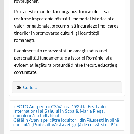
revoluționar.
Prin aceste manifestări, organizatorii au dorit să
reafirme importanța păstrării memoriei istorice și a
valorilor naționale, precum și să încurajeze implicarea
tinerilor în promovarea culturii și identității
românești.
Evenimentul a reprezentat un omagiu adus unei
personalități fundamentale a istoriei României și a
evidențiat legătura profundă dintre trecut, educație și
comunitate.
Cultura
Post
« FOTO Aur pentru CS Vâlcea 1924 la Festivalul
navigation
Internațional al Șahului în Școală. Maria Pleșa,
campioană la individual
Cătălin Avan, apel către locuitorii din Păușești în plină
caniculă: „Protejați-vă și aveți grijă de cei vârstnici!” »