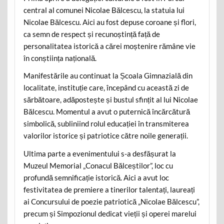
central al comunei Nicolae Bălcescu, la statuia lui
Nicolae Bălcescu. Aici au fost depuse coroane și flori,
ca semn de respect și recunoștință față de
personalitatea istorică a cărei moștenire rămâne vie
în conștiința națională.
Manifestările au continuat la Școala Gimnazială din
localitate, instituție care, începând cu această zi de
sărbătoare, adăpostește și bustul sfințit al lui Nicolae
Bălcescu. Momentul a avut o puternică încărcătură
simbolică, subliniind rolul educației în transmiterea
valorilor istorice și patriotice către noile generații.
Ultima parte a evenimentului s-a desfășurat la
Muzeul Memorial „Conacul Bălceștilor”, loc cu
profundă semnificație istorică. Aici a avut loc
festivitatea de premiere a tinerilor talentați, laureați
ai Concursului de poezie patriotică „Nicolae Bălcescu”,
precum și Simpozionul dedicat vieții și operei marelui