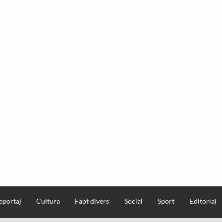
eportaj
Cultura
Fapt divers
Social
Sport
Editorial