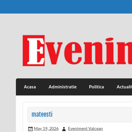
Skip
to
content
Eveniment Valcean
Acasa
Administratie
Politica
Actuali
mateesti
May 19, 2026
Eveniment Valcean