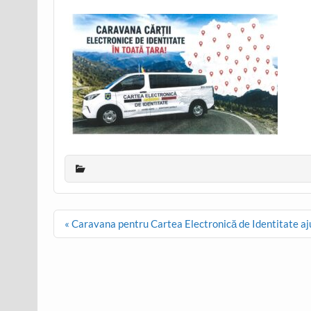
Post
« Caravana pentru Cartea Electronică de Identitate ajun
navigation