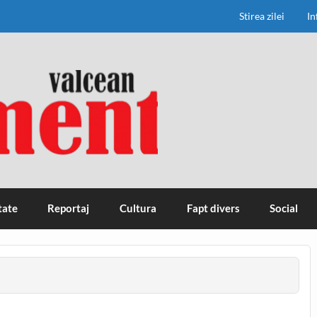
Stirea zilei
In
tate
Reportaj
Cultura
Fapt divers
Social