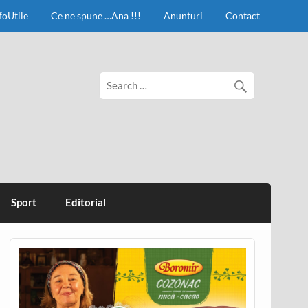
foUtile
Ce ne spune …Ana !!!
Anunturi
Contact
Sport
Editorial