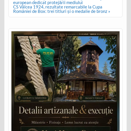
navigation
european dedicat protejării mediului
CS Vâlcea 1924, rezultate remarcabile la Cupa
României de Box: trei titluri și o medalie de bronz »