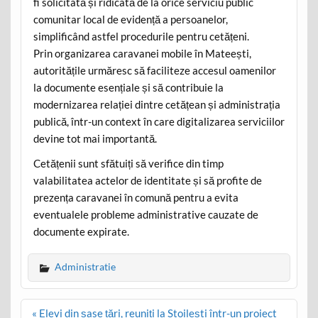
fi solicitată și ridicată de la orice serviciu public
comunitar local de evidență a persoanelor,
simplificând astfel procedurile pentru cetățeni.
Prin organizarea caravanei mobile în Mateești,
autoritățile urmăresc să faciliteze accesul oamenilor
la documente esențiale și să contribuie la
modernizarea relației dintre cetățean și administrația
publică, într-un context în care digitalizarea serviciilor
devine tot mai importantă.
Cetățenii sunt sfătuiți să verifice din timp
valabilitatea actelor de identitate și să profite de
prezența caravanei în comună pentru a evita
eventualele probleme administrative cauzate de
documente expirate.
Administratie
Post
« Elevi din șase țări, reuniți la Stoilești într-un proiect