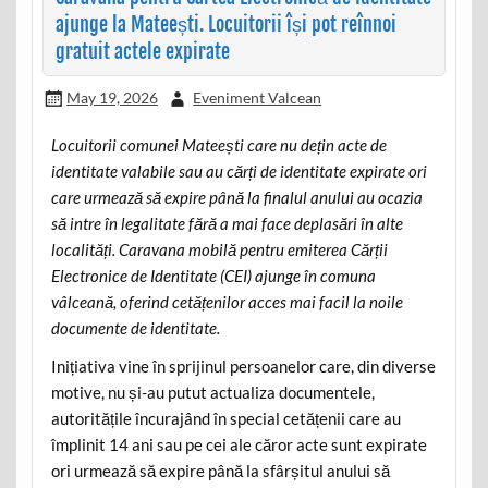
ajunge la Mateești. Locuitorii își pot reînnoi
gratuit actele expirate
May 19, 2026
Eveniment Valcean
Locuitorii comunei Mateești care nu dețin acte de
identitate valabile sau au cărți de identitate expirate ori
care urmează să expire până la finalul anului au ocazia
să intre în legalitate fără a mai face deplasări în alte
localități. Caravana mobilă pentru emiterea Cărții
Electronice de Identitate (CEI) ajunge în comuna
vâlceană, oferind cetățenilor acces mai facil la noile
documente de identitate.
Inițiativa vine în sprijinul persoanelor care, din diverse
motive, nu și-au putut actualiza documentele,
autoritățile încurajând în special cetățenii care au
împlinit 14 ani sau pe cei ale căror acte sunt expirate
ori urmează să expire până la sfârșitul anului să