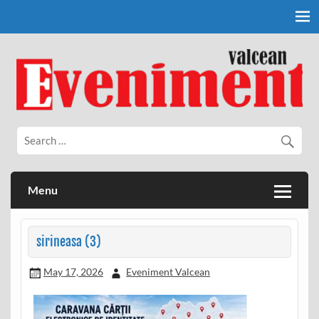
Skip
to
content
Eveniment Valcean
Menu
sirineasa (3)
May 17, 2026
Eveniment Valcean