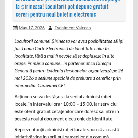
la Șirineasa! Locuitorii pot depune gratuit
cereri pentru noul buletin electronic
May 17, 2026
Eveniment Valcean
Locuitorii comunei Șirineasa vor avea posibilitatea să își
facă noua Carte Electronică de Identitate chiar în
localitate, fără a mai fi nevoie să se deplaseze în alte
orașe. Primăria comunei, în parteneriat cu Direcția
Generală pentru Evidența Persoanelor, organizează pe 26
mai 2026 o sesiune specială de preluare a cererilor prin
intermediul Caravanei CEI.
Acțiunea se va desfășura la sediul administrației
locale, în intervalul orar 10:00 – 15:00, iar serviciul
este oferit gratuit cetățenilor care doresc să intre în
posesia noului document electronic de identitate.
Reprezentanții administrației locale spun că această
inițiativă vine în sprijinul oamenilor din comună,