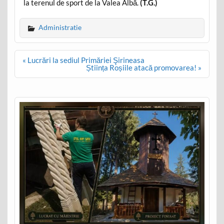
la terenul de sport de la Valea Albă.
(T.G.)
Administratie
Post
« Lucrări la sediul Primăriei Şirineasa
navigation
Știința Roșiile atacă promovarea! »