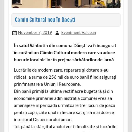
Cămin Cultural nou în Dăeşti
November 7, 2019
Eveniment Valcean
În satul Sânbotin din comuna Dăeşti va fi inaugurat
în curând un Cămin Cultural modern care va aduce
bucurie localnicilor în prejma sărbătorilor de iarnă.
Lucrările de modernizare, reparare şi dotare s-au
ridicat la suma de 256 mii de euro banii fiind asiguraţi
prin finanţare a Uniunii Reuropene.
Din banii primiţi la ultima rectifiacre bugetară şi din
economiile primăriei administraţia comunei vrea să
amenajeze în perioada următoare trei locuri de joacă
pentru copii, câte unul în fiecare sat şi să mai doteze
interiorul Dispensarului uman.
Tot până la sfârşitul anului vor fi finalizate şi lucrările