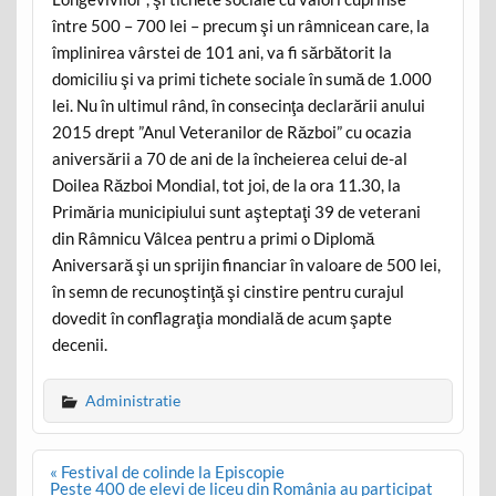
între 500 – 700 lei – precum şi un râmnicean care, la
împlinirea vârstei de 101 ani, va fi sărbătorit la
domiciliu şi va primi tichete sociale în sumă de 1.000
lei. Nu în ultimul rând, în consecinţa declarării anului
2015 drept ”Anul Veteranilor de Război” cu ocazia
aniversării a 70 de ani de la încheierea celui de-al
Doilea Război Mondial, tot joi, de la ora 11.30, la
Primăria municipiului sunt aşteptaţi 39 de veterani
din Râmnicu Vâlcea pentru a primi o Diplomă
Aniversară şi un sprijin financiar în valoare de 500 lei,
în semn de recunoştinţă şi cinstire pentru curajul
dovedit în conflagraţia mondială de acum şapte
decenii.
Administratie
Post
« Festival de colinde la Episcopie
navigation
Peste 400 de elevi de liceu din România au participat