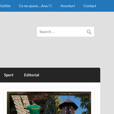
foUtile
Ce ne spune …Ana !!!
Anunturi
Contact
Sport
Editorial