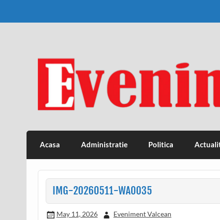
Skip
to
content
Eveniment Valcean
Acasa
Administratie
Politica
Actuali
IMG-20260511-WA0035
May 11, 2026
Eveniment Valcean