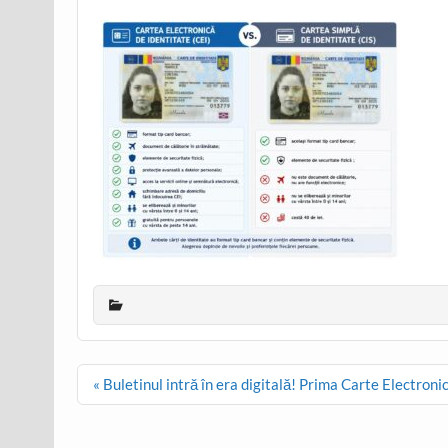
Post
« Buletinul intră în era digitală! Prima Carte Electroni
navigation