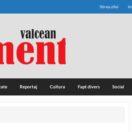
Stirea zilei
In
tate
Reportaj
Cultura
Fapt divers
Social