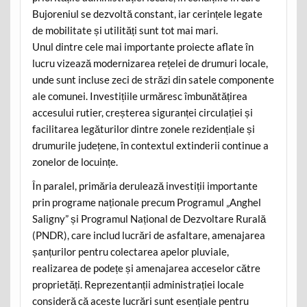
Bujoreniul se dezvoltă constant, iar cerințele legate
de mobilitate și utilități sunt tot mai mari.
Unul dintre cele mai importante proiecte aflate în
lucru vizează modernizarea rețelei de drumuri locale,
unde sunt incluse zeci de străzi din satele componente
ale comunei. Investițiile urmăresc îmbunătățirea
accesului rutier, creșterea siguranței circulației și
facilitarea legăturilor dintre zonele rezidențiale și
drumurile județene, în contextul extinderii continue a
zonelor de locuințe.
În paralel, primăria derulează investiții importante
prin programe naționale precum Programul „Anghel
Saligny” și Programul Național de Dezvoltare Rurală
(PNDR), care includ lucrări de asfaltare, amenajarea
șanțurilor pentru colectarea apelor pluviale,
realizarea de podețe și amenajarea acceselor către
proprietăți. Reprezentanții administrației locale
consideră că aceste lucrări sunt esențiale pentru