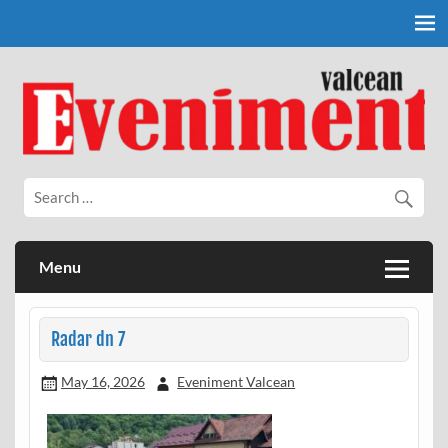
Skip
to
content
Eveniment Valcean
Menu
Radar dn 7
May 16, 2026
Eveniment Valcean