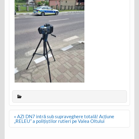
Post
« AZI DN7 intră sub supraveghere totală! Acțiune
navigation
„RELEU” a polițiștilor rutieri pe Valea Oltului