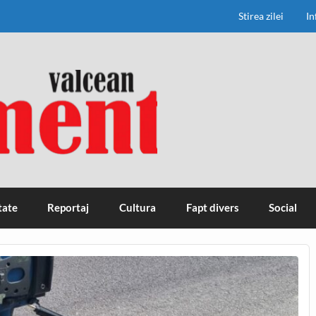
Stirea zilei
In
tate
Reportaj
Cultura
Fapt divers
Social