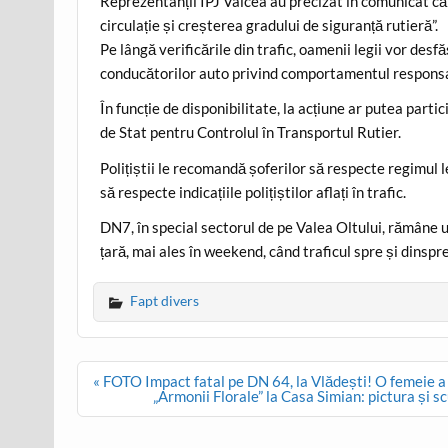
Reprezentanții IPJ Vâlcea au precizat în comunicat că 
circulație și creșterea gradului de siguranță rutieră”.
Pe lângă verificările din trafic, oamenii legii vor de
conducătorilor auto privind comportamentul responsab
În funcție de disponibilitate, la acțiune ar putea part
de Stat pentru Controlul în Transportul Rutier.
Polițiștii le recomandă șoferilor să respecte regimul
să respecte indicațiile polițiștilor aflați în trafic.
DN7, în special sectorul de pe Valea Oltului, rămâne 
țară, mai ales în weekend, când traficul spre și dinspr
Fapt divers
Post
« FOTO Impact fatal pe DN 64, la Vlădești! O femeie a
navigation
„Armonii Florale” la Casa Simian: pictura și 