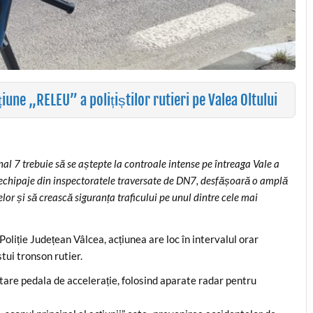
une „RELEU” a polițiștilor rutieri pe Valea Oltului
l 7 trebuie să se aștepte la controale intense pe întreaga Vale a
cu echipaje din inspectoratele traversate de DN7, desfășoară o amplă
lor și să crească siguranța traficului pe unul dintre cele mai
oliție Județean Vâlcea, acțiunea are loc în intervalul orar
tui tronson rutier.
a tare pedala de accelerație, folosind aparate radar pentru