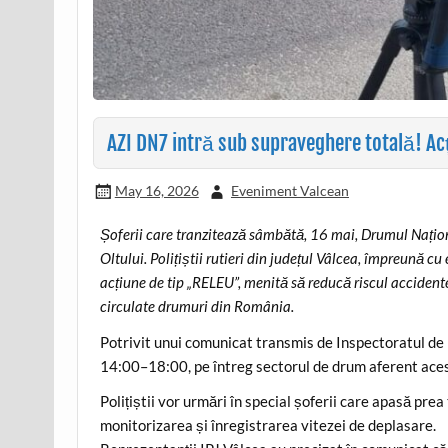
AZI DN7 intră sub supraveghere totală! Acți
May 16, 2026
Eveniment Valcean
Șoferii care tranzitează sâmbătă, 16 mai, Drumul Naționa
Oltului. Polițiștii rutieri din județul Vâlcea, împreună 
acțiune de tip „RELEU”, menită să reducă riscul accidente
circulate drumuri din România.
Potrivit unui comunicat transmis de Inspectoratul de P
14:00–18:00, pe întreg sectorul de drum aferent aces
Polițiștii vor urmări în special șoferii care apasă pre
monitorizarea și înregistrarea vitezei de deplasare.