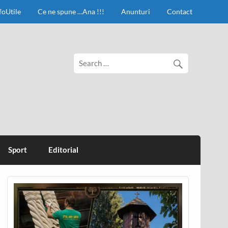
foUtile
Ce ne spune …Ana !!!
Anunturi
Contact
Sport
Editorial