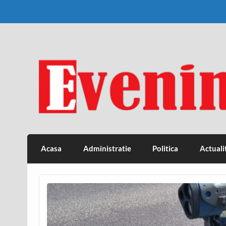
Skip
to
content
Eveniment Valcean
Acasa
Administratie
Politica
Actuali