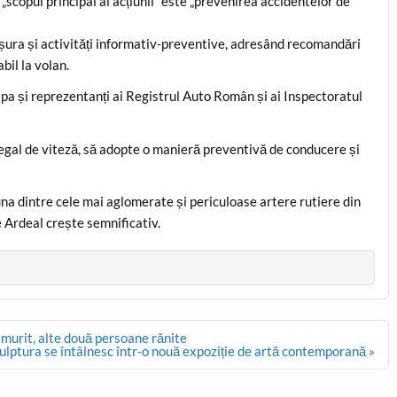
„scopul principal al acțiunii” este „prevenirea accidentelor de
sfășura și activități informativ-preventive, adresând recomandări
il la volan.
icipa și reprezentanți ai Registrul Auto Român și ai Inspectoratul
 legal de viteză, să adopte o manieră preventivă de conducere și
una dintre cele mai aglomerate și periculoase artere rutiere din
e Ardeal crește semnificativ.
 murit, alte două persoane rănite
sculptura se întâlnesc într-o nouă expoziție de artă contemporană »