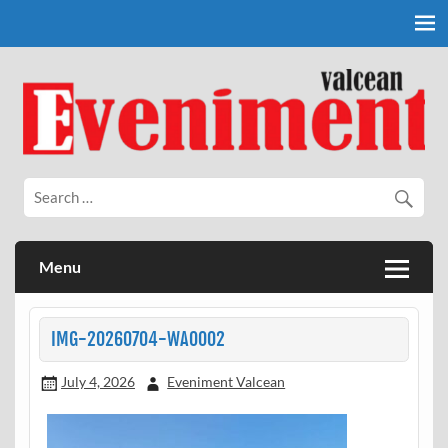
Skip
to
content
Eveniment Valcean
Menu
IMG-20260704-WA0002
July 4, 2026
Eveniment Valcean