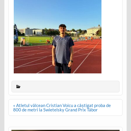
Post
« Atletul vâlcean Cristian Voicu a câștigat proba de
navigation
800 de metri la Swietelsky Grand Prix Tábor